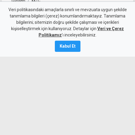
Gündem
KKTC
520 sürücü rapor edildi: Hız
Veri politikasındaki amaçlarla sınırlı ve mevzuata uygun şekilde
tanımlama bilgileri (çerez) konumlandırmaktayız. Tanımlama
ihlali ilk sırada, alkollü
bilgilerini; sitemizin doğru şekilde çalışması ve içerikleri
kişiselleştirmek için kullanıyoruz. Detaylar için
sürücüler ikinci sırada
Veri ve Çerez
Politikamız
'ı inceleyebilirsiniz.
8 Ağustos 2026
Kabul Et
Güncelleme:
8 Ağustos
2026
A
A
Ülke genelinde gerçekleştirilen trafik
denetimlerinde 3 bin 363 araç sürücüsü
kontrol edildi. Kuralları ihlal eden 520
sürücü hakkında yasal işlem
başlatılırken, 48 araç trafikten men
edildi, 3 sürücü ise tutuklandı.