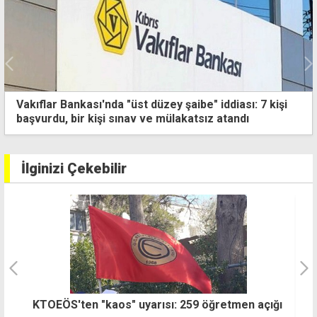
Vakıflar Bankası'nda "üst düzey şaibe" iddiası: 7 kişi
başvurdu, bir kişi sınav ve mülakatsız atandı
İlginizi Çekebilir
ğı
UBP'den KKTC'nin "egemen geleceği için"
"