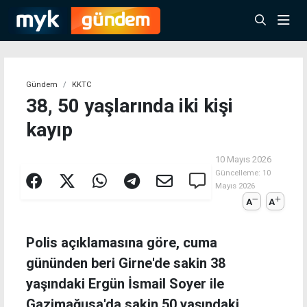
Gündem
KKTC
38, 50 yaşlarında iki kişi
kayıp
10 Mayıs 2026
Güncelleme:
10
Mayıs 2026
A
A
Polis açıklamasına göre, cuma
gününden beri Girne'de sakin 38
yaşındaki Ergün İsmail Soyer ile
Gazimağusa'da sakin 50 yaşındaki