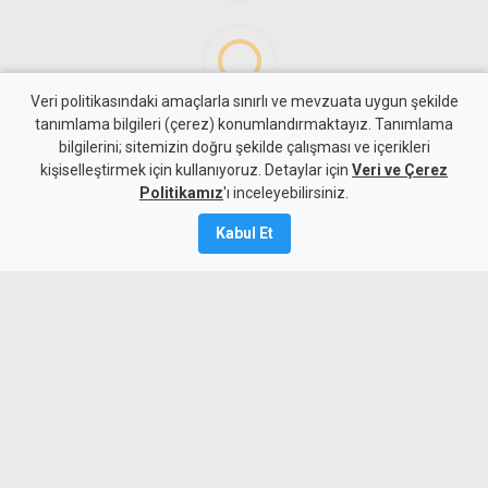
Veri politikasındaki amaçlarla sınırlı ve mevzuata uygun şekilde
tanımlama bilgileri (çerez) konumlandırmaktayız. Tanımlama
bilgilerini; sitemizin doğru şekilde çalışması ve içerikleri
Gündem
KKTC
kişiselleştirmek için kullanıyoruz. Detaylar için
Veri ve Çerez
Allanazarov'un ölümünde 7
Politikamız
'ı inceleyebilirsiniz.
zanlıya ek tutukluluk:
Kabul Et
"Hakaret ve darp etti" diyerek
bıçaklamış
6 Ağustos 2026
Güncelleme:
6 Ağustos
2026
A
A