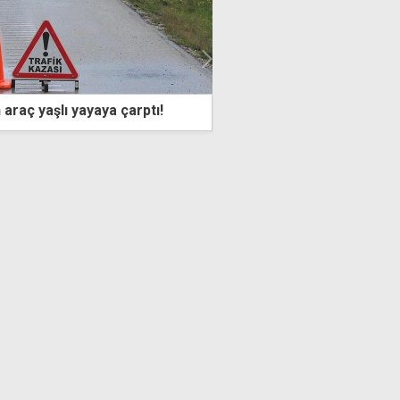
yayaya çarptı!
Lefkoşa'da minibüsün çarptığı yaya
yaralandı