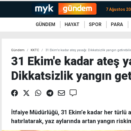
7 Ağustos 2
GÜNDEM
HAYAT
SPOR
PARA
KKTC
Magazin
KKTC
Ekonomi
Türkiye
Türkiye
Kripto
Sağlık
Güney
Avrupa
Döviz
Kadın
Dünya
Dünya
Borsa
Lezzetler
Çev
Gündem
KKTC
31 Ekim'e kadar ateş yasağı: Dikkatsizlik yangın getirebili
31 Ekim'e kadar ateş y
Dikkatsizlik yangın get
İtfaiye Müdürlüğü, 31 Ekim’e kadar her türlü
hatırlatarak, yaz aylarında artan yangın riski