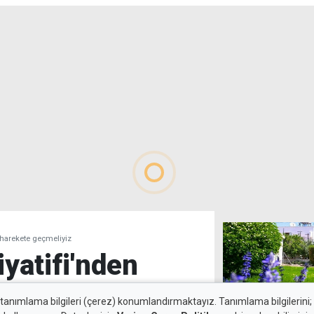
n harekete geçmeliyiz
iyatifi'nden
 harekete
 tanımlama bilgileri (çerez) konumlandırmaktayız. Tanımlama bilgilerini; s