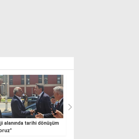
 Türkiye hem de KKTC'nin
Mali polisten Girne'de 550 bi
 Vatan'daki gözü olacak"
dolarlık dolandırıcılık
operasyonu: 19 kişi tutukland