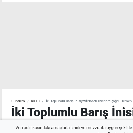
Gündem
KKTC
İki Toplumlu Barış İnisiyatifi'nden liderlere çağrı: Heme
İki Toplumlu Barış İnis
liderlere çağrı: Hemen
Veri politikasındaki amaçlarla sınırlı ve mevzuata uygun şekilde