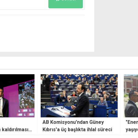
an Güney
"Enerji alanında tarihi dönüşüm
"Hem
a ihlal süreci
yaşıyoruz"
'Mavi