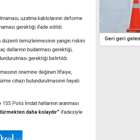
kılmaması, uzatma kablolarının deforme
lmaması gerektiği ifade edildi.
n egemenliğini yok sayan
Geri geri gelen araç yaşlı 
nın düzenli temizlenmesinin yangın riskini
 için yok hükmündedir"
ğaç dallarının budanması gerektiği,
ndurulması gerektiği belirtildi.
lmasının önemine değinen İtfaiye,
dürme cihazı bulundurulmasının hayati
e 155 Polis İmdat hatlarının aranması
dürmekten daha kolaydır”
ifadesiyle