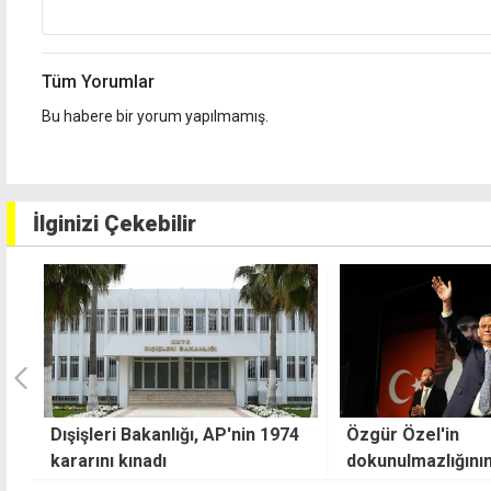
Tüm Yorumlar
Bu habere bir yorum yapılmamış.
İlginizi Çekebilir
4
Özgür Özel'in
AB Komisyonu'nd
dokunulmazlığının kaldırılmasını
Kıbrıs'a üç başlıkt
istendi