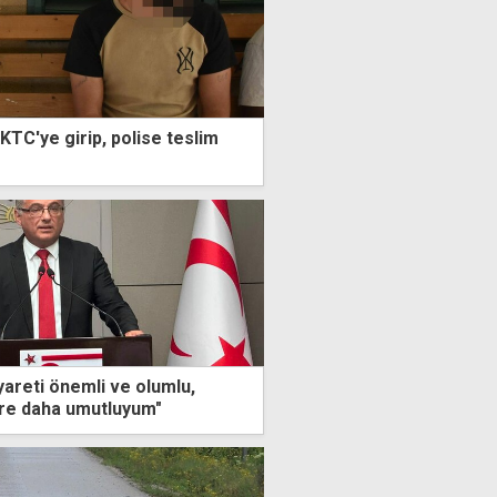
KTC'ye girip, polise teslim
yareti önemli ve olumlu,
re daha umutluyum"