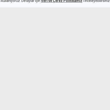
n kullanıyoruz. Detaylar için
Veri ve Çerez Politikamız
'ı inceleyebilirsiniz
Sıcaklık yeni h
7 Ağustos 2026
eri Guterres’in ziyareti
ğrısı yaptı, 5+1 toplantısının
Uzaktan erişim
virüs yüklendi: 