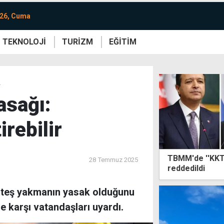
026, Cuma
TEKNOLOJİ
TURİZM
EĞİTİM
re
Yaşam
Sanat
Etkinlik
r
asağı:
irebilir
TBMM'de ''KKTC
28 Temmuz 2025
reddedildi
 ateş yakmanın yasak olduğunu
ne karşı vatandaşları uyardı.