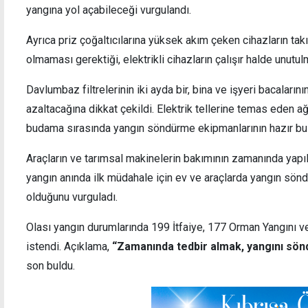
yangına yol açabileceği vurgulandı.
Ayrıca priz çoğaltıcılarına yüksek akım çeken cihazların ta
olmaması gerektiği, elektrikli cihazların çalışır halde unutu
güvenliğimizi en üst seviyeye
"Kıbrıs Türkü'nü
Davlumbaz filtrelerinin iki ayda bir, bina ve işyeri bacaları
 tercih değil, zarurettir"
her girişim bizim
azaltacağına dikkat çekildi. Elektrik tellerine temas eden a
budama sırasında yangın söndürme ekipmanlarının hazır bulu
Araçların ve tarımsal makinelerin bakımının zamanında yapı
yangın anında ilk müdahale için ev ve araçlarda yangın sön
olduğunu vurguladı.
Olası yangın durumlarında 199 İtfaiye, 177 Orman Yangını v
istendi. Açıklama,
“Zamanında tedbir almak, yangını sön
son buldu.