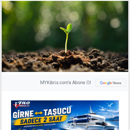
MYKibris.com'a Abone Ol