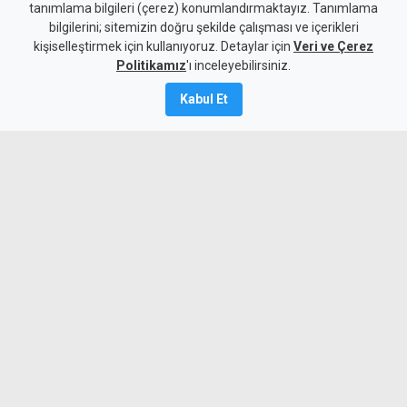
tanımlama bilgileri (çerez) konumlandırmaktayız. Tanımlama
yakalanan zanlılara ek
bilgilerini; sitemizin doğru şekilde çalışması ve içerikleri
kişiselleştirmek için kullanıyoruz. Detaylar için
tutukluluk
Veri ve Çerez
Politikamız
'ı inceleyebilirsiniz.
Kamalı Haber,
7
Kabul Et
Ağustos 2026
A
A
Lefkoşa’da 218 yeşil reçeteli hap
bulundurmaktan tutuklanan iki zanlının
polisteki tutukluluk süreleri bir hafta
daha uzatıldı.