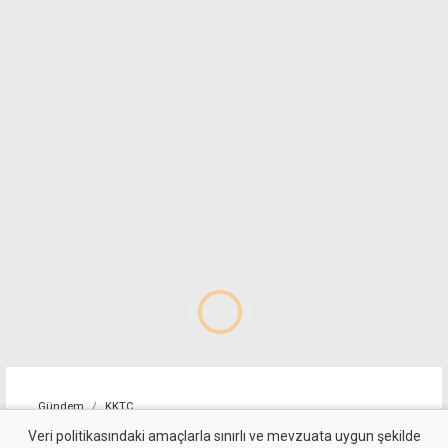
Gündem
KKTC
Yeşil reçeteli haplarla
Veri politikasındaki amaçlarla sınırlı ve mevzuata uygun şekilde