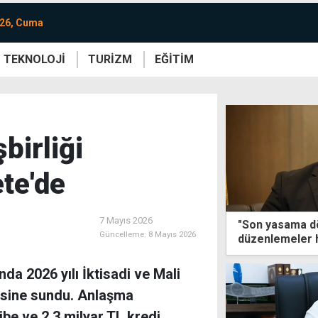
026, Cuma
TEKNOLOJİ
TURİZM
EĞİTİM
re
Yaşam
Sanat
Etkinlik
birliği
te'de
7 Mayıs 2026
"Son yasama d
Güncelleme:
8 Mayıs 2026
düzenlemeler h
da 2026 yılı İktisadi ve Mali
gisine sundu. Anlaşma
be ve 2,3 milyar TL kredi