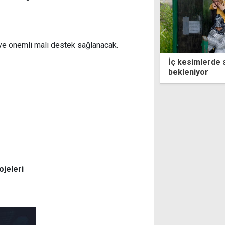
ye önemli mali destek sağlanacak.
simlerde sağanak ve gök gürültüsü
Vatandaşlık vaa
niyor
ojeleri