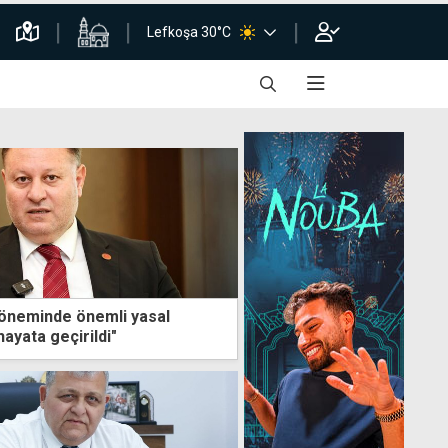
Lefkoşa 30°C
öneminde önemli yasal
ayata geçirildi"