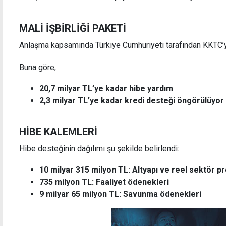
MALİ İŞBİRLİĞİ PAKETİ
Anlaşma kapsamında Türkiye Cumhuriyeti tarafından KKTC’
Kıbrıs Türk Kızılayı yeni yönetimini belirledi
İç ke
Buna göre;
bekle
20,7 milyar TL’ye kadar hibe yardım
2,3 milyar TL’ye kadar kredi desteği öngörülüyor
HİBE KALEMLERİ
Hibe desteğinin dağılımı şu şekilde belirlendi:
10 milyar 315 milyon TL: Altyapı ve reel sektör pr
735 milyon TL: Faaliyet ödenekleri
9 milyar 65 milyon TL: Savunma ödenekleri