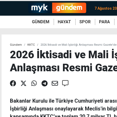
7 Ağustos 2
GÜNDEM
HAYAT
SPOR
PARA
KKTC
Magazin
KKTC
Ekonomi
Türkiye
Türkiye
Kripto
Sağlık
Güney
Avrupa
Döviz
Kadın
Dünya
Dünya
Borsa
Lezzetler
Çev
Gündem
KKTC
2026 İktisadi ve Mali İşbirliği Anlaşması Resmi Gazete'de
2026 İktisadi ve Mali İş
Anlaşması Resmi Gaze
Bakanlar Kurulu ile Türkiye Cumhuriyeti arasın
İşbirliği Anlaşması onaylayarak Meclis'in bil
kapsamında KKTC’ye toplam 20,7 milyar TL hi