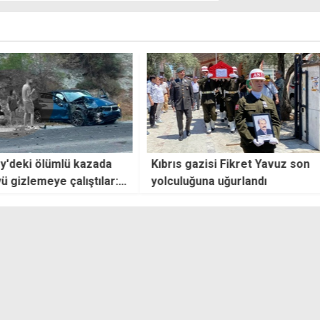
ümlü kazada
Kıbrıs gazisi Fikret Yavuz son
3 ay 
e çalıştılar: 4
yolculuğuna uğurlandı
çarpt
yaşa