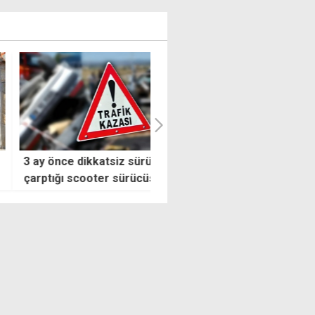
önce dikkatsiz sürücünün
Ertuğruloğlu ile Bozay
ığı scooter sürücüsü
görüşmesinde ikili ilişkiler el
m mücadelesini kaybetti
alındı