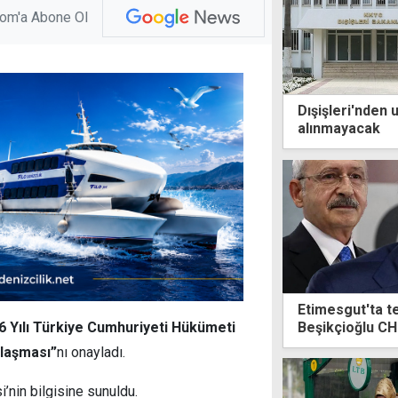
com'a Abone Ol
Dışişleri'nden 
alınmayacak
Etimesgut'ta te
Beşikçioğlu CH
6 Yılı Türkiye Cumhuriyeti Hükümeti
nlaşması”
nı onayladı.
nin bilgisine sunuldu.