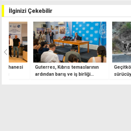
İlginizi Çekebilir
i
Guterres, Kıbrıs temaslarının
Geçitköy'deki öl
ardından barış ve iş birliği
sürücüyü gizlemey
mesajı verdi
kişi tutuklandı