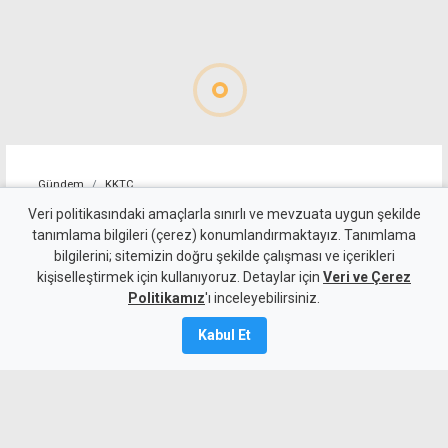
Gündem
KKTC
Girne-Değirmenlik Dağ
Veri politikasındaki amaçlarla sınırlı ve mevzuata uygun şekilde
tanımlama bilgileri (çerez) konumlandırmaktayız. Tanımlama
Yolu'nun bir bölümü trafiğe
bilgilerini; sitemizin doğru şekilde çalışması ve içerikleri
kişiselleştirmek için kullanıyoruz. Detaylar için
kapatılacak
Veri ve Çerez
Politikamız
'ı inceleyebilirsiniz.
9 Ağustos 2026
Kabul Et
Güncelleme:
9 Ağustos
2026
A
A