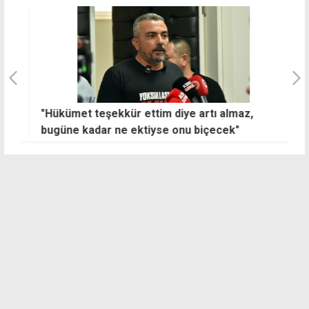
"Hükümet teşekkür ettim diye artı almaz,
T
bugüne kadar ne ektiyse onu biçecek"
k