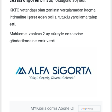
cezası öngören bir suç"
olduğunu söyledi.
KKTC vatandaşı olan zanlının yargılamadan kaçma
ihtimaline işaret eden polis,
tutuklu yargılama talep
etti.
Mahkeme, zanlının 2 ay süreyle cezaevine
gönderilmesine emir verdi.
MYKibris.com'a Abone Ol