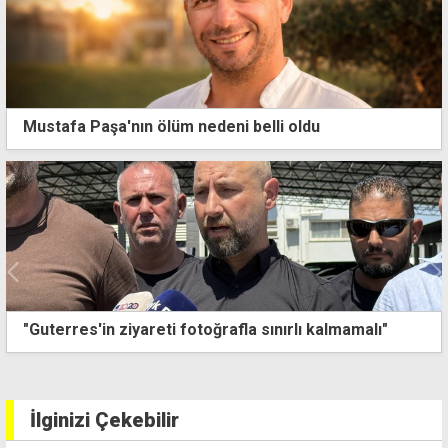
Mustafa Paşa'nın ölüm nedeni belli oldu
"Kıbrıs meselesinde irtifa kaybediyoruz, Annan
Planı'ndan daha vahim bir süreçle karşı karşıyayız"
İlginizi Çekebilir