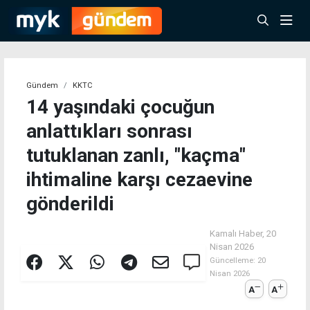
Gündem
KKTC
14 yaşındaki çocuğun
anlattıkları sonrası
tutuklanan zanlı, "kaçma"
ihtimaline karşı cezaevine
gönderildi
Kamalı Haber,
20
Nisan 2026
Güncelleme:
20
Nisan 2026
A
A