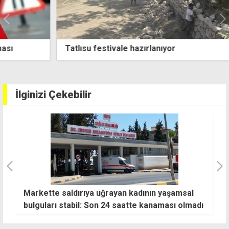
Tatlısu festivale hazırlanıyor
İlginizi Çekebilir
Markette saldırıya uğrayan kadının yaşamsal
H
bulguları stabil: Son 24 saatte kanaması olmadı
1