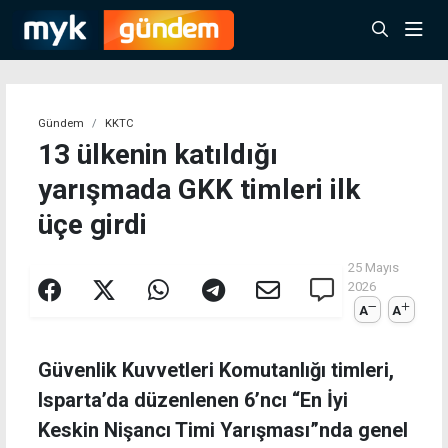
Gündem
KKTC
13 ülkenin katıldığı
yarışmada GKK timleri ilk
üçe girdi
25 Mayıs
2026
A
A
Güvenlik Kuvvetleri Komutanlığı timleri,
Isparta’da düzenlenen 6’ncı “En İyi
Keskin Nişancı Timi Yarışması”nda genel