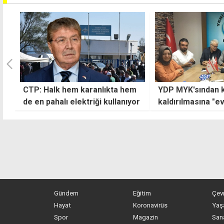
CTP: Halk hem karanlıkta hem
YDP MYK'sından kar
de en pahalı elektriği kullanıyor
kaldırılmasına "evet",
seçimin birlikte yapı
"hayır"
Gündem
Eğitim
Çev
Hayat
Koronavirüs
Yaş
Spor
Magazin
San