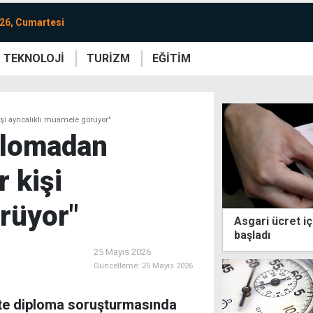
26, Cumartesi
TEKNOLOJİ
TURİZM
EĞİTİM
re
Yaşam
Sanat
Etkinlik
şi ayrıcalıklı muamele görüyor"
iplomadan
 kişi
örüyor"
Asgari ücret iç
başladı
25 Mayıs 2026
Güncelleme:
25 Mayıs 2026
te diploma soruşturmasında