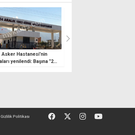
ker Hastanesi'nin
Güney'den uyuşturucu ithali ve
ı yenilendi: Başına "24
ülkede satışıyla ilgili
963" eklendi
tutuklandılar
Gizlilik Politikası