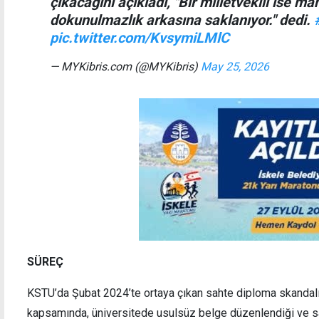
çıkacağını açıkladı, "Bir milletvekili ise 
dokunulmazlık arkasına saklanıyor." dedi.
pic.twitter.com/KvsymiLMlC
— MYKibris.com (@MYKibris)
May 25, 2026
SÜREÇ
KSTU’da Şubat 2024’te ortaya çıkan sahte diploma skandalı
kapsamında, üniversitede usulsüz belge düzenlendiği ve sah