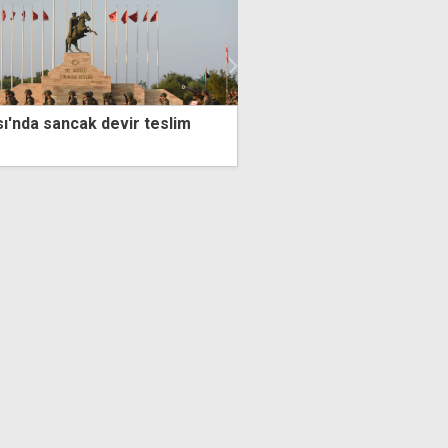
ından tutuklanan zanlının
7,8 yıldır ülkede izinsiz
işten arta kalanlardı
ihraç süreci başlatıldı