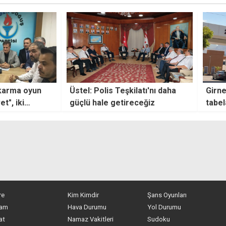
ma oyun
Üstel: Polis Teşkilatı'nı daha
Girne As
 iki
güçlü hale getireceğiz
tabelalar
lmasına
Aralık 1
re
Kim Kimdir
Şans Oyunları
am
Hava Durumu
Yol Durumu
at
Namaz Vakitleri
Sudoku