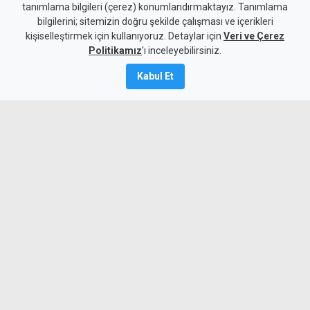
tanımlama bilgileri (çerez) konumlandırmaktayız. Tanımlama
ihbar kabul edildi, şantiyede
bilgilerini; sitemizin doğru şekilde çalışması ve içerikleri
kişiselleştirmek için kullanıyoruz. Detaylar için
faaliyet durduruldu
Veri ve Çerez
Politikamız
'ı inceleyebilirsiniz.
10 Ağustos 2026
Kabul Et
A
A
Sosyal medya paylaşımının ihbar kabul
edilmesiyle denetlenen Güzelyurt’taki
inşaatta iş güvenliği eksiklikleri tespit
edildi, şantiyedeki faaliyetler durduruldu.