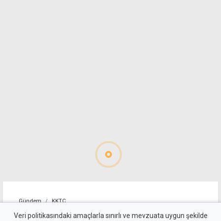
Gündem
KKTC
Sosyal medya paylaşımı
Veri politikasındaki amaçlarla sınırlı ve mevzuata uygun şekilde