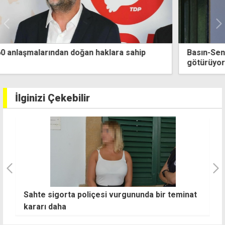
Basın-Sen, "23B" maddesini Anayasa Mahkemesi'ne
götürüyor
İlginizi Çekebilir
Sahte sigorta poliçesi vurgununda bir teminat
A
kararı daha
tu