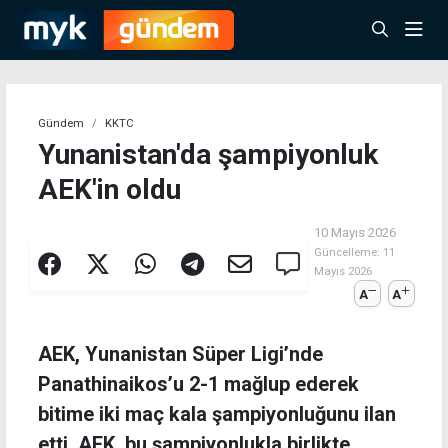
Gündem
KKTC
Yunanistan'da şampiyonluk
AEK'in oldu
10 Mayıs 2026
Güncelleme:
11
Mayıs 2026
A
A
AEK, Yunanistan Süper Ligi’nde
Panathinaikos’u 2-1 mağlup ederek
bitime iki maç kala şampiyonluğunu ilan
etti. AEK, bu şampiyonlukla birlikte