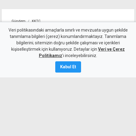
Gündem
KKTC
Öztürkler'den Fidan'a
Veri politikasındaki amaçlarla sınırlı ve mevzuata uygun şekilde
tanımlama bilgileri (çerez) konumlandırmaktayız. Tanımlama
teşekkür: Egemen eşitlikten
bilgilerini; sitemizin doğru şekilde çalışması ve içerikleri
kişiselleştirmek için kullanıyoruz. Detaylar için
taviz verilmeyecek
Veri ve Çerez
Politikamız
'ı inceleyebilirsiniz.
9 Ağustos 2026
Kabul Et
A
A
Cumhuriyet Meclisi Başkanı Ziya
Öztürkler, Hatay’daki temaslarında
Türkiye’nin Kıbrıs konusundaki
desteğine teşekkür etti. Öztürkler,
KKTC’nin egemen eşitlik ve eşit
uluslararası statüden taviz