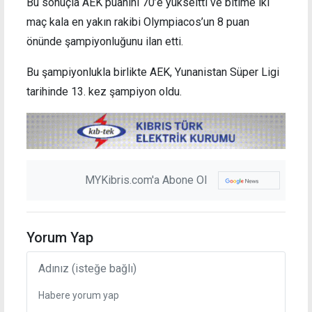
Bu sonuçla AEK puanını 70’e yükseltti ve bitime iki
maç kala en yakın rakibi Olympiacos’un 8 puan
önünde şampiyonluğunu ilan etti.
Bu şampiyonlukla birlikte AEK, Yunanistan Süper Ligi
tarihinde 13. kez şampiyon oldu.
MYKibris.com'a Abone Ol
Yorum Yap