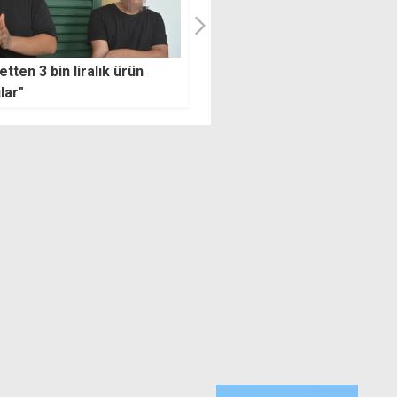
odulidis ve Miçotakis
Hristodulidis, 20 Temmuz’da
s'ı görüştü: Uluslararası
yine Türkiye'yi hedef aldı
izlediğimiz stratejinin
cu