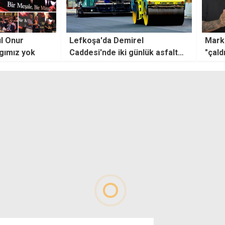
el
Marketten 3 bin liralık ürün
Hrist
ünlük asfalt
"çaldılar"
Kıbrı
ilgi 
sonu