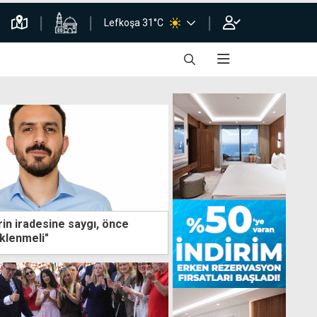
Lefkoşa 31°C
erin iradesine saygı, önce
klenmeli"