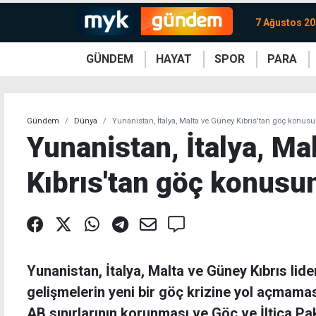
7 Ağustos 2
GÜNDEM
HAYAT
SPOR
PARA
KKTC
Magazin
KKTC
Ekonomi
Türkiye
Türkiye
Kripto
Sağlık
Güney
Avrupa
Döviz
Kadın
Dünya
Dünya
Borsa
Lezzetler
Çev
Gündem
Dünya
Yunanistan, İtalya, Malta ve Güney Kıbrıs'tan göç konus
Yunanistan, İtalya, Ma
Kıbrıs'tan göç konusu
Yunanistan, İtalya, Malta ve Güney Kıbrıs lide
gelişmelerin yeni bir göç krizine yol açmaması
AB sınırlarının korunması ve Göç ve İltica Pa