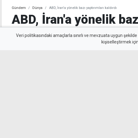
Gündem
Dünya
ABD, İran'a yönelik bazı yaptırımları kaldırdı
ABD, İran'a yönelik baz
kaldırdı
Veri politikasındaki amaçlarla sınırlı ve mevzuata uygun şekilde
kişiselleştirmek içi
İran, Umman ile Hürmüz Boğazı'ndan gemi ge
konusunda anlaşmaya vardığını açıkladı. Aynı
bazı havayolu şirketleri ve uçaklara yönelik ya