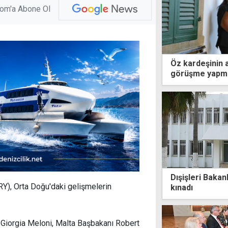
com'a Abone Ol
Öz kardeşinin 
görüşme yapm
Dışişleri Bakanl
RY), Orta Doğu'daki gelişmelerin
kınadı
 Giorgia Meloni, Malta Başbakanı Robert