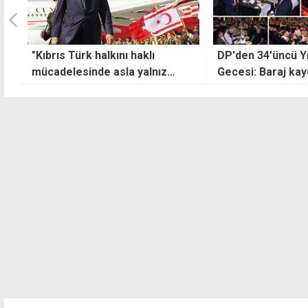
DP'den 34'üncü Yıl Onur
Lefkoşa'da Demir
Gecesi: Baraj kaygımız yok
Caddesi'nde iki g
çalışması