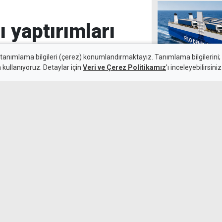
ı yaptırımları
 tanımlama bilgileri (çerez) konumlandırmaktayız. Tanımlama bilgilerini; s
n kullanıyoruz. Detaylar için
Veri ve Çerez Politikamız
'ı inceleyebilirsiniz
Şampiyon Melek
5 Ağustos 2026
yaşayacak
çişini sağlayacak güzergah
 zamanda ABD, İran bağlantılı
ptırımları kaldırdı.
4 yıldır izinsi
soyulan 6 evden