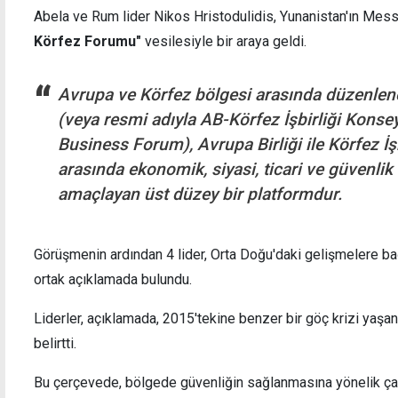
Abela ve Rum lider Nikos Hristodulidis, Yunanistan'ın Mes
Körfez Forumu"
vesilesiyle bir araya geldi.
Avrupa ve Körfez bölgesi arasında düzenle
akalandı: 3 yılı aşkın
İş yerinin 9 bin sterlinini "ça
(veya resmi adıyla AB-Körfez İşbirliği Kons
yormuş
suçlanıyor: Teminata bağlan
Business Forum), Avrupa Birliği ile Körfez İşb
arasında ekonomik, siyasi, ticari ve güvenlik
amaçlayan üst düzey bir platformdur.
Görüşmenin ardından 4 lider, Orta Doğu'daki gelişmelere ba
ortak açıklamada bulundu.
Liderler, açıklamada, 2015'tekine benzer bir göç krizi yaşa
belirtti.
Bu çerçevede, bölgede güvenliğin sağlanmasına yönelik ça