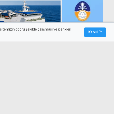
itemizin doğru şekilde çalışması ve içerikleri
Kabul Et
.
ler'in adı Akdeniz'de
z yaşıyordu: Gemikonağı'nda
 birine girdiğini kabul etti