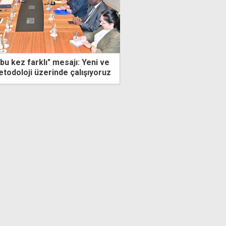
Yeni ve
3 kilo uyuşturucuyla yakalanan zanlıya ek
şıyoruz
tutukluluk