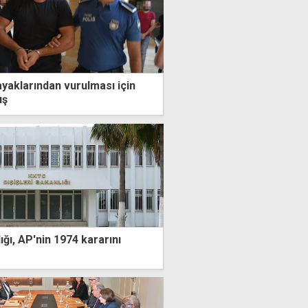
ayaklarından vurulması için
ış
ığı, AP'nin 1974 kararını