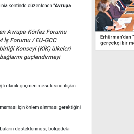
sinia kentinde düzenlenen
"Avrupa
nen Avrupa-Körfez Forumu
lmakla"
Erhürman'dan "bu kez farklı" mesajı: 
eyi İş Forumu / EU-GCC
dı
gerçekçi bir metodoloji üzerinde çalı
irliği Konseyi (KİK) ülkeleri
 bağlarını güçlendirmeyi
ğlı olarak göçmen meselesine ilişkin
nmaması için önlem alınması gerektiğini
baların desteklenmesi, bölgedeki