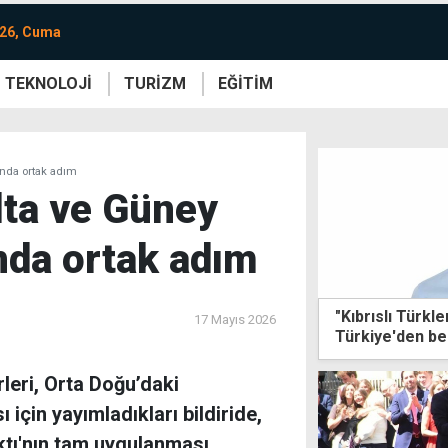
026, Cuma
TEKNOLOJİ
TURİZM
EĞİTİM
re
Yaşam
Sanat
Etkinlik
unda ortak adım
lta ve Güney
nda ortak adım
"Kıbrıslı Türkl
17 Mayıs 2026
Türkiye'den be
rleri, Orta Doğu’daki
 için yayımladıkları bildiride,
ktı'nın tam uygulanması