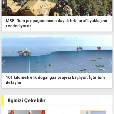
MSB: Rum propagandasına dayalı tek taraflı yaklaşımı
reddediyoruz
lıyor: İşte tüm
"Kıbrıslı Türklerin iradesine saygı, ö
beklenmeli"
İlginizi Çekebilir