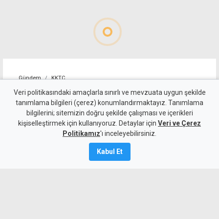
Gündem
KKTC
Nizam Allanazarov
Veri politikasındaki amaçlarla sınırlı ve mevzuata uygun şekilde
tanımlama bilgileri (çerez) konumlandırmaktayız. Tanımlama
cinayetinde tek zanlı M.Q.
bilgilerini; sitemizin doğru şekilde çalışması ve içerikleri
kişiselleştirmek için kullanıyoruz. Detaylar için
kaldı, 6 zanlı aklandı
Veri ve Çerez
Politikamız
'ı inceleyebilirsiniz.
7 Ağustos 2026
Kabul Et
Güncelleme:
7 Ağustos
2026
A
A
Girne'deki Nizam Allanazarov