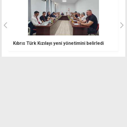
"
Kıbrıs Türk Kızılayı yeni yönetimini belirledi
P
k