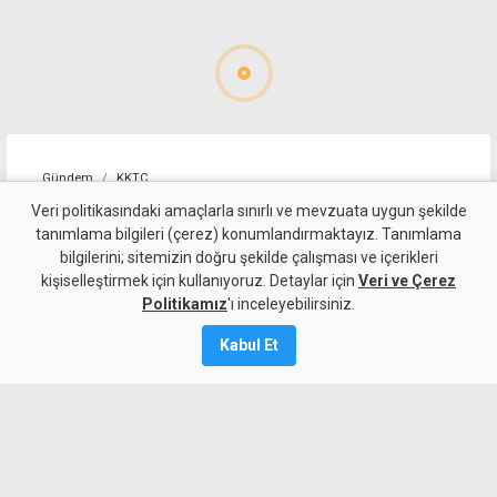
Gündem
KKTC
10 kişi kalan Beşiktaş'tan
Veri politikasındaki amaçlarla sınırlı ve mevzuata uygun şekilde
tanımlama bilgileri (çerez) konumlandırmaktayız. Tanımlama
altın değerinde galibiyet
bilgilerini; sitemizin doğru şekilde çalışması ve içerikleri
kişiselleştirmek için kullanıyoruz. Detaylar için
Veri ve Çerez
6 Ağustos 2026
Politikamız
'ı inceleyebilirsiniz.
A
A
Kabul Et
Beşiktaş, UEFA Avrupa Ligi 3. eleme turu
ilk maçında deplasmanda Hradec
Kralove'yi 1-0 mağlup ederek rövanş
öncesi önemli avantaj elde etti. Siyah-