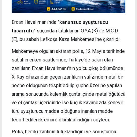
Ercan Havalimanı'nda
"kanunsuz uyuşturucu
tasarrufu"
suçundan tutuklanan Ö.Y.A.(K) ile M.C.D.
(E), bu sabah Lefkoşa Kaza Mahkemesi'ne çıkarıldı.
Mahkemeye olguları aktaran polis, 12 Mayıs tarihinde
sabahın erken saatlerinde, Türkiye'de sakin olan
zanlıların Ercan Havalimanı'nın yolcu çıkış bölümünde
X-Ray cihazından geçen zanlıların valizinde metal bir
nesne olduğunun tespit edilip şüphe üzerine yapılan
arama sonucunda kalemlik çanta içinde metal öğütücü
ve el çantası içerisinde ise küçük kavanozda kenevir
türü uyuşturucu madde olduğuna inanılan madde
tespit edilerek emare olarak alındığını söyledi.
Polis, her iki zanlının tutuklandığını ve soruşturma