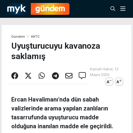
Gündem
KKTC
Uyuşturucuyu kavanoza
saklamış
Kamalı Haber,
13
Mayıs 2026
A
A
Ercan Havalimanı'nda dün sabah
valizlerinde arama yapılan zanlıların
tasarrufunda uyuşturucu madde
olduğuna inanılan madde ele geçirildi.