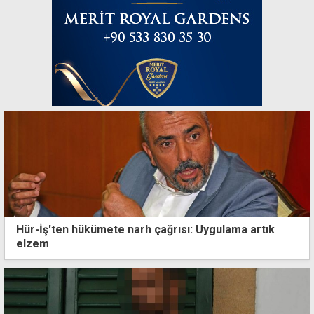
Hür-İş'ten hükümete narh çağrısı: Uygulama artık
elzem