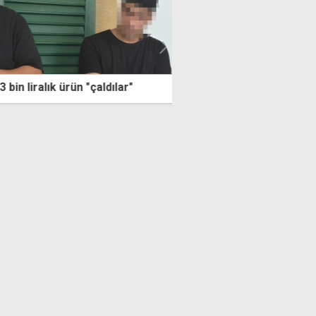
liralık ürün "çaldılar"
Dışişleri'nden uyarı: Fi
alınmayacak