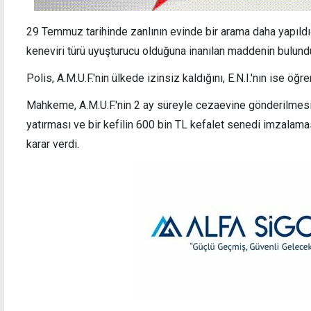
29 Temmuz tarihinde zanlının evinde bir arama daha yapıldı
keneviri türü uyuşturucu olduğuna inanılan maddenin bulundu
Polis, A.M.U.F.'nin ülkede izinsiz kaldığını, E.N.I.'nın ise öğr
Mahkeme, A.M.U.F.'nin 2 ay süreyle cezaevine gönderilmesine
yatırması ve bir kefilin 600 bin TL kefalet senedi imzalama
karar verdi.