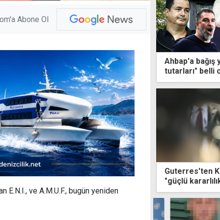
com'a Abone Ol
Ahbap'a bağış y
tutarları" belli 
Guterres'ten Kı
"güçlü kararlıl
 E.N.I., ve A.M.U.F., bugün yeniden