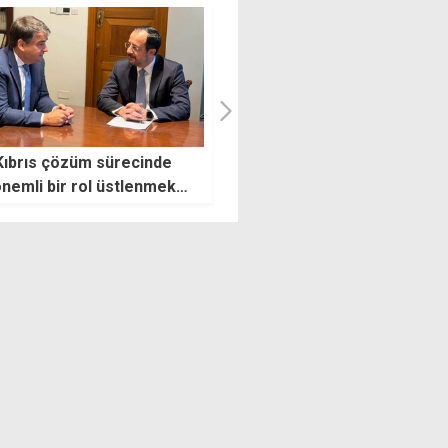
e İran karşılıklı
Üstel: 5 yaş üzeri araç
rılarını sürdürüyor
ithalatında yeni af gündemde
yok