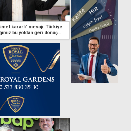
ümet kararlı" mesajı: Türkiye
tığımız bu yoldan geri dönüş