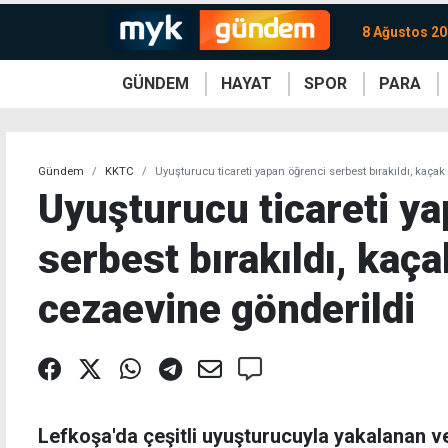
8 Ağustos 20
GÜNDEM
HAYAT
SPOR
PARA
KKTC
Magazin
KKTC
Ekonomi
Türkiye
Türkiye
Kripto
Sağlık
Güney
Avrupa
Döviz
Kadın
Dünya
Dünya
Borsa
Lezzetler
Çev
Gündem
KKTC
Uyuşturucu ticareti yapan öğrenci serbest bırakıldı, kaça
Uyuşturucu ticareti y
serbest bırakıldı, kaç
cezaevine gönderildi
Lefkoşa'da çeşitli uyuşturucuyla yakalanan ve 