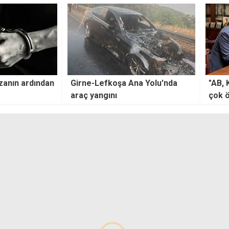
a Yolu'nda
"AB, Kıbrıs çözüm sürecinde
ABD v
çok önemli bir rol üstlenmek
saldı
istiyor"