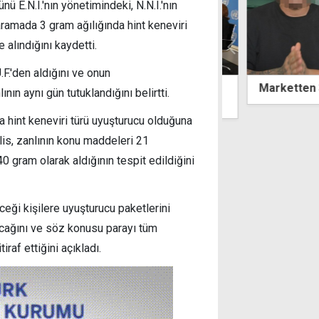
E.N.I.'nın yönetimindeki, N.N.I.'nın
aramada 3 gram ağılığında hint keneviri
alındığını kaydetti.
.F.'den aldığını ve onun
es, sivil toplum temsilcileriyle
Marketten 3 bin 
nın aynı gün tutuklandığını belirtti.
tü
a hint keneviri türü uyuşturucu olduğuna
lis, zanlının konu maddeleri 21
40 gram olarak aldığının tespit edildiğini
ceği kişilere uyuşturucu paketlerini
acağını ve söz konusu parayı tüm
tiraf ettiğini açıkladı.