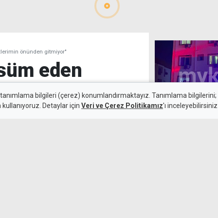
lerimin önünden gitmiyor"
ssüm eden
zlerimin
 tanımlama bilgileri (çerez) konumlandırmaktayız. Tanımlama bilgilerini; s
n kullanıyoruz. Detaylar için
Veri ve Çerez Politikamız
'ı inceleyebilirsiniz
Gönyeli'de üzü
8 Ağustos 2026
Güncelleme:
8 Ağustos 2026
nan Dr. Ayten Berkalp o günleri
ra tebessüm eden masum yüzü,