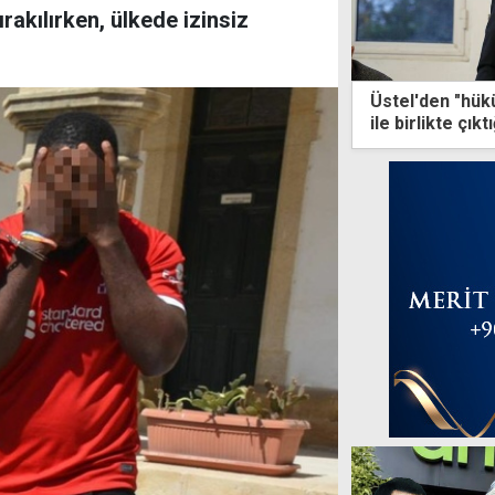
rakılırken, ülkede izinsiz
Üstel'den "hük
ile birlikte çık
yok