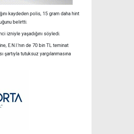
ğını kaydeden polis, 15 gram daha hint
ğunu belirtti.
enci izniyle yaşadığını söyledi.
, E.N.I.'nın de 70 bin TL teminat
sı şartıyla tutuksuz yargılanmasına