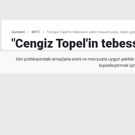
Gündem
KKTC
"Cengiz Topel'in tebessüm eden masum yüzü, halen göz
"Cengiz Topel'in tebe
masum yüzü, halen gö
Veri politikasındaki amaçlarla sınırlı ve mevzuata uygun şekilde
kişiselleştirmek içi
önünden gitmiyor"
Şehit Pilot Yüzbaşı Topel'in otopsisinde bulu
anlattı: Cengiz Topel'in şehit olduktan son
halen gözlerimin önünden gitmiyor.