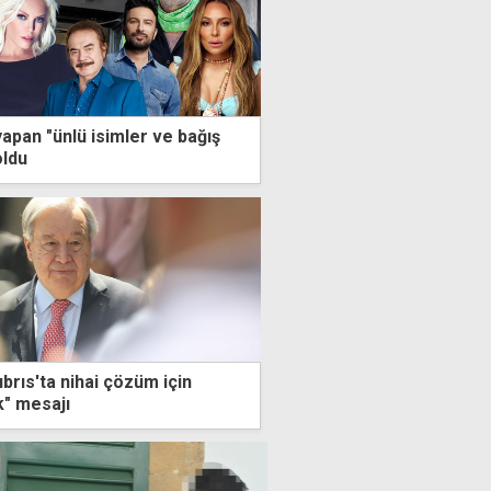
apan "ünlü isimler ve bağış
oldu
brıs'ta nihai çözüm için
ık" mesajı