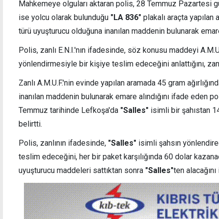
Mahkemeye olguları aktaran polis, 28 Temmuz Pazartesi günü 
ise yolcu olarak bulunduğu
"LA 836"
plakalı araçta yapılan 
türü uyuşturucu olduğuna inanılan maddenin bulunarak emare 
Polis, zanlı E.N.I.'nın ifadesinde, söz konusu maddeyi A.M.U
Trafikte 480 sürücüye yasal işlem, 59 araca
Guterr
yönlendirmesiyle bir kişiye teslim edeceğini anlattığını, zanlı
trafikten men
görüş
Zanlı A.M.U.F.'nin evinde yapılan aramada 45 gram ağırlığınd
inanılan maddenin bulunarak emare alındığını ifade eden po
Temmuz tarihinde Lefkoşa'da
"Salles"
isimli bir şahıstan 1
belirtti.
Polis, zanlının ifadesinde,
"Salles"
isimli şahsın yönlendire
teslim edeceğini, her bir paket karşılığında 60 dolar kazan
uyuşturucu maddeleri sattıktan sonra
"Salles"
ten alacağını i