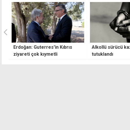
Alkollü sürücü kazanın ardından
Girne-Lefkoşa An
tutuklandı
araç yangını