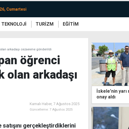
26, Cumartesi
TEKNOLOJİ
TURİZM
EĞİTİM
re
Yaşam
Sanat
Etkinlik
k olan arkadaşı cezaevine gönderildi
apan öğrenci
ak olan arkadaşı
İskele'nin yarı
onay aldı
Kamalı Haber,
7 Ağustos 2025
Güncelleme:
7 Ağustos 2025
satışını gerçekleştirdiklerini