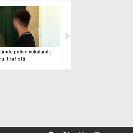
imde polise yakalandı,
Rum liderden müzakere
u itiraf etti
açıklaması: Her şey Türkiye'n
tepkisine bağlı