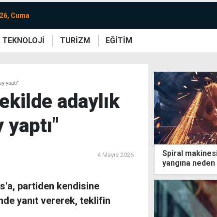
026, Cuma
TEKNOLOJİ
TURİZM
EĞİTİM
re
Yaşam
Sanat
Etkinlik
y yaptı"
ekilde adaylık
y yaptı"
Spiral makinesi
4 Mayıs 2026
yangına neden o
as'a, partiden kendisine
nde yanıt vererek, teklifin