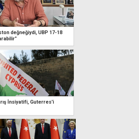
ton değneğiydi, UBP 17-18
arabilir"
ış İnsiyatifi, Guterres'i