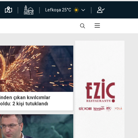
Lefkoşa 25°C
nden çıkan kıvılcımlar
ldu: 2 kişi tutuklandı