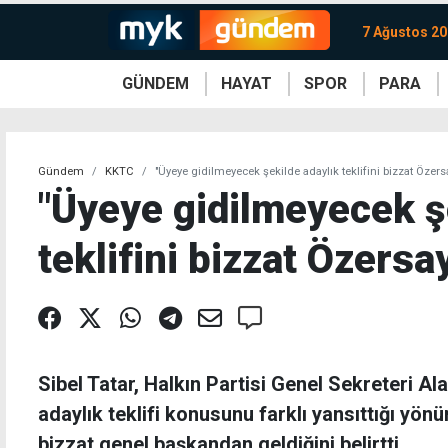
7 Ağustos 2
GÜNDEM
HAYAT
SPOR
PARA
KKTC
Magazin
KKTC
Ekonomi
Türkiye
Türkiye
Kripto
Sağlık
Güney
Avrupa
Döviz
Kadın
Dünya
Dünya
Borsa
Lezzetler
Çev
Gündem
KKTC
"Üyeye gidilmeyecek şekilde adaylık teklifini bizzat Özersa
"Üyeye gidilmeyecek ş
teklifini bizzat Özersa
Sibel Tatar, Halkın Partisi Genel Sekreteri Al
adaylık teklifi konusunu farklı yansıttığı yönü
bizzat genel başkandan geldiğini belirtti.