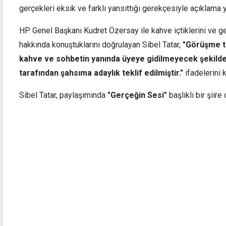
gerçekleri eksik ve farklı yansıttığı gerekçesiyle açıklama
HP Genel Başkanı Kudret Özersay ile kahve içtiklerini ve ge
hakkında konuştuklarını doğrulayan Sibel Tatar,
"Görüşme ta
"Yargı kararlarının siyasi iradenin atadığı
Türki
kahve ve sohbetin yanında üyeye gidilmeyecek şekilde
idarenin takdirine bırakılması kabul
iftira
edilemez"
tarafından şahsıma adaylık teklif edilmiştir."
ifadelerini k
Sibel Tatar, paylaşımında
"Gerçeğin Sesi"
başlıklı bir şiire