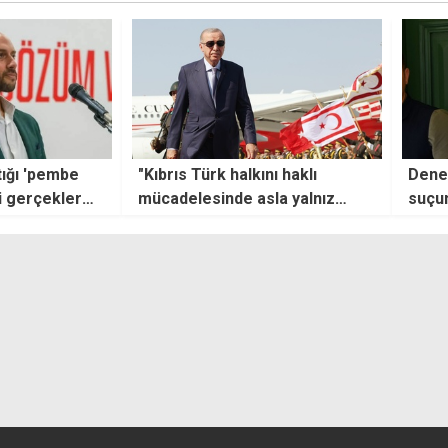
tığı 'pembe
"Kıbrıs Türk halkını haklı
Denet
ki gerçekler
mücadelesinde asla yalnız
suçun
var"
bırakmayacağız"