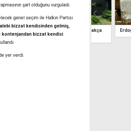
 yapmasının şart olduğunu vurguladı.
lecek genel seçim ile Halkın Partisi
lebi bizzat kendisinden gelmiş,
ye'den AP'nin kararına tepki: Alçakça
Erdoğan'dan AB
 kontenjandan bizzat kendisi
lar barındırıyor, yok hükmünde
ullandı.
 de yer verdi.