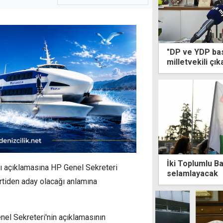
"DP ve YDP bas
milletvekili çık
İki Toplumlu Bar
ığı açıklamasına HP Genel Sekreteri
selamlayacak
artiden aday olacağı anlamına
el Sekreteri'nin açıklamasının