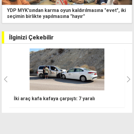
Azerbaycan parlamenterlerinden KKTC'ye 20
Temmuz ziyareti
İlginizi Çekebilir
İki araç kafa kafaya çarpıştı: 7 yaralı
Tu