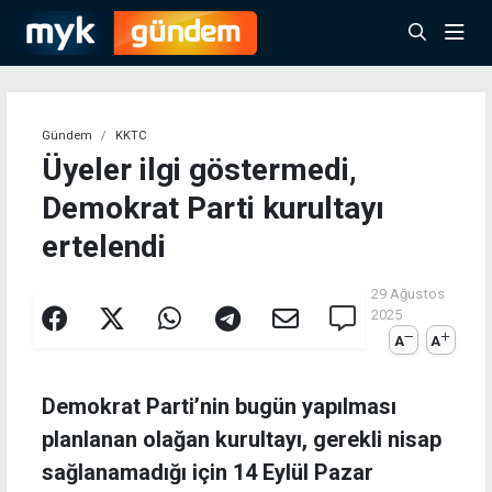
Gündem
KKTC
Üyeler ilgi göstermedi,
Demokrat Parti kurultayı
ertelendi
29 Ağustos
2025
A
A
Demokrat Parti’nin bugün yapılması
planlanan olağan kurultayı, gerekli nisap
sağlanamadığı için 14 Eylül Pazar