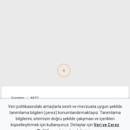
Gündem
KKTC
Geçitköy'deki ölümlü kazada
Veri politikasındaki amaçlarla sınırlı ve mevzuata uygun şekilde
tanımlama bilgileri (çerez) konumlandırmaktayız. Tanımlama
sürücüyü gizlemeye
bilgilerini; sitemizin doğru şekilde çalışması ve içerikleri
kişiselleştirmek için kullanıyoruz. Detaylar için
çalıştılar: 4 kişi tutuklandı
Veri ve Çerez