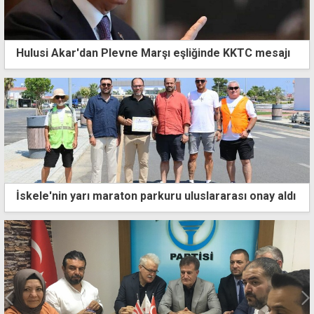
Hulusi Akar'dan Plevne Marşı eşliğinde KKTC mesajı
İskele'nin yarı maraton parkuru uluslararası onay aldı