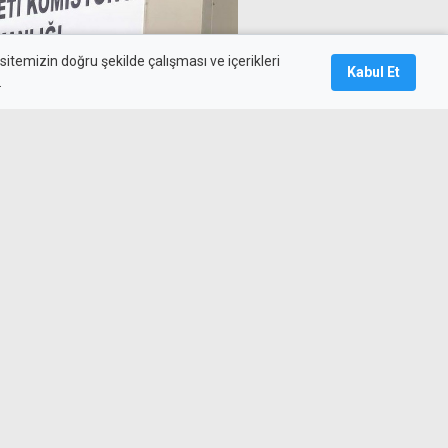
itemizin doğru şekilde çalışması ve içerikleri
Kabul Et
.
avı sonrası geçici listeye
 sınavlarına müracaat
ehdidi, telefonda taciz ve
" suçlarından tutuklandı