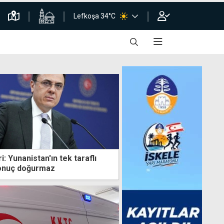
Lefkoşa 34°C
i: Yunanistan'ın tek taraflı
sonuç doğurmaz