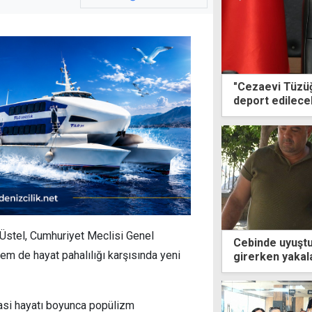
"Cezaevi Tüzüğü
deport edilece
devam edecek
 Üstel, Cumhuriyet Meclisi Genel
Cebinde uyuştu
m de hayat pahalılığı karşısında yeni
girerken yakal
yasi hayatı boyunca popülizm