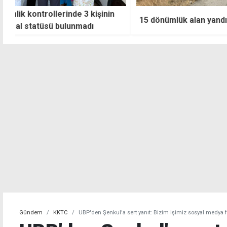
Başbakan Üstel: 
15 dönümlük alan yandı
doğal gaz projesini iki yı
bitirmek
Gündem
KKTC
UBP'den Şenkul'a sert yanıt: Bizim işimiz sosyal medya f