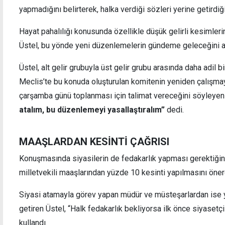
yapmadığını belirterek, halka verdiği sözleri yerine getirdiğ
Hayat pahalılığı konusunda özellikle düşük gelirli kesimler
Üstel, bu yönde yeni düzenlemelerin gündeme geleceğini aç
DP'den UBP'ye tepki: Hükümet projeleri tek
Güzel
Üstel, alt gelir grubuyla üst gelir grubu arasında daha adil b
partinin başarısı gibi sunulamaz
hakla
Meclis’te bu konuda oluşturulan komitenin yeniden çalışma
çarşamba günü toplanması için talimat vereceğini söyleyen
atalım, bu düzenlemeyi yasallaştıralım”
dedi.
MAAŞLARDAN KESİNTİ ÇAĞRISI
Konuşmasında siyasilerin de fedakarlık yapması gerektiğin
milletvekili maaşlarından yüzde 10 kesinti yapılmasını öner
Siyasi atamayla görev yapan müdür ve müsteşarlardan ise 
getiren Üstel, “Halk fedakarlık bekliyorsa ilk önce siyasetçile
kullandı.