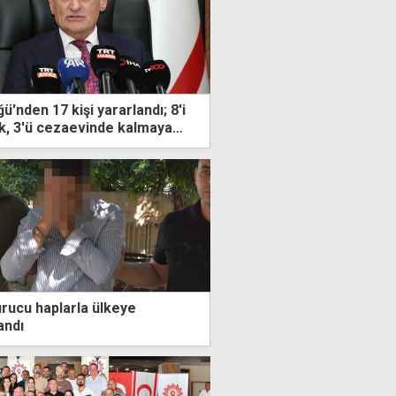
'nden 17 kişi yararlandı; 8'i
k, 3'ü cezaevinde kalmaya
"
rucu haplarla ülkeye
andı