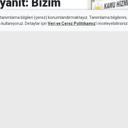
yanıt: Bizim
enomenliği
 tanımlama bilgileri (çerez) konumlandırmaktayız. Tanımlama bilgilerini; s
n kullanıyoruz. Detaylar için
Veri ve Çerez Politikamız
'ı inceleyebilirsiniz
tir
Öğretmenlik sın
girenler branş
edebilecek
9 Ağustos 2026
Güncelleme:
9 Ağustos 2026
 hükümete yönelik
vinin başında olduğunu savundu
aseti" yapmakla suçladı.
Eşine "şiddet t
fiziksel şiddet