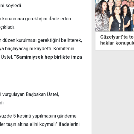
ini söyledi.
in korunması gerektiğini ifade eden
ıkladı.
yurt'ta toplu iş sözleşmesi ve sendikal
Rum polisi alar
ir düzen kurulması gerektiğini belirterek,
r konuşuldu
ya başlayacağını kaydetti. Komitenin
 Üstel,
“Samimiysek hep birlikte imza
i vurgulayan Başbakan Üstel,
di.
yüzde 5 kesinti yapılmasını gündeme
r taşın altına elini koymalı” ifadelerini