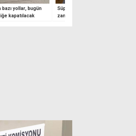
marketteki saldırının
Emiroğulları'ndan Üstel'e:
sı, "mağduru takip ederek
Kendinizi YSK'nın yerine mi
 gerçekleştirmiş"
koyuyorsunuz?