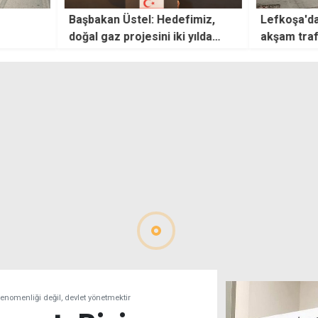
Hedefimiz,
Lefkoşa'da bazı yollar, bugün
Süper
lda
akşam trafiğe kapatılacak
zanlı
olayı
enomenliği değil, devlet yönetmektir