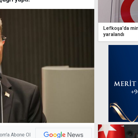
Lefkoşa'da min
yaralandı
com'a Abone Ol