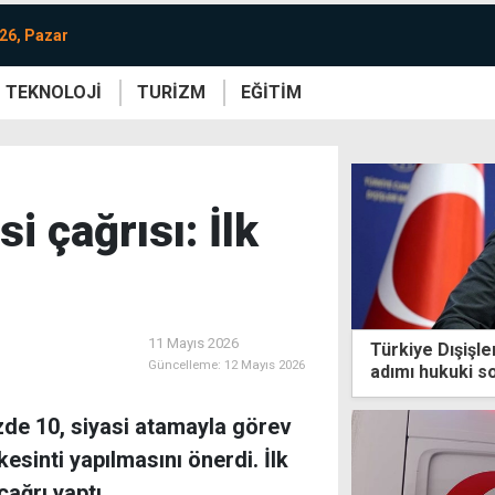
26, Pazar
TEKNOLOJİ
TURİZM
EĞİTİM
re
Yaşam
Sanat
Etkinlik
i çağrısı: İlk
11 Mayıs 2026
Türkiye Dışişler
Güncelleme:
12 Mayıs 2026
adımı hukuki 
zde 10, siyasi atamayla görev
sinti yapılmasını önerdi. İlk
çağrı yaptı.