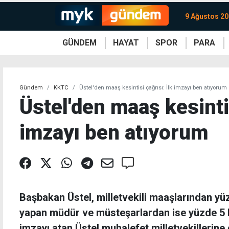
9 Ağustos 20
GÜNDEM
HAYAT
SPOR
PARA
KKTC
Magazin
KKTC
Ekonomi
Türkiye
Türkiye
Kripto
Sağlık
Güney
Avrupa
Döviz
Kadın
Dünya
Dünya
Borsa
Lezzetler
Çev
Gündem
KKTC
Üstel'den maaş kesintisi çağrısı: İlk imzayı ben atıyorum
Üstel'den maaş kesintis
imzayı ben atıyorum
Başbakan Üstel, milletvekili maaşlarından yü
yapan müdür ve müsteşarlardan ise yüzde 5 ke
imzayı atan Üstel muhalefet milletvekillerine 