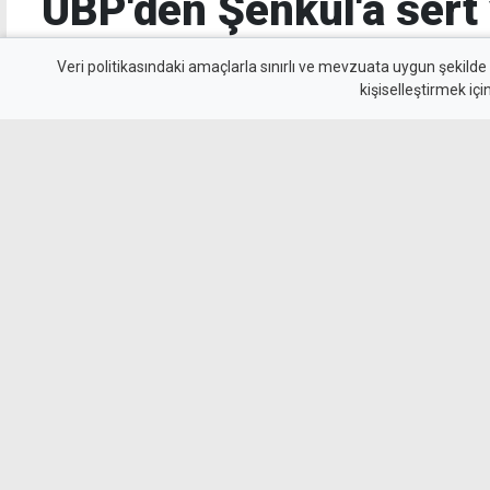
UBP'den Şenkul'a sert 
işimiz sosyal medya f
Veri politikasındaki amaçlarla sınırlı ve mevzuata uygun şekilde
kişiselleştirmek içi
değil, devlet yönetmek
UBP, Girne Belediye Başkanı Murat Şenkul'un
eleştirilerine yanıt vererek, hükümetin göre
ve Şenkul'u adli olaylar üzerinden "korku siy