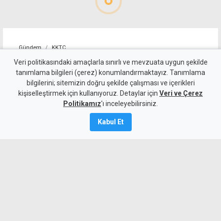
Gündem
KKTC
10 kişi kalan Beşiktaş'tan
Veri politikasındaki amaçlarla sınırlı ve mevzuata uygun şekilde
tanımlama bilgileri (çerez) konumlandırmaktayız. Tanımlama
altın değerinde galibiyet
bilgilerini; sitemizin doğru şekilde çalışması ve içerikleri
kişiselleştirmek için kullanıyoruz. Detaylar için
Veri ve Çerez
6 Ağustos 2026
Politikamız
'ı inceleyebilirsiniz.
A
A
Kabul Et
Beşiktaş, UEFA Avrupa Ligi 3. eleme turu
ilk maçında deplasmanda Hradec
Kralove'yi 1-0 mağlup ederek rövanş
öncesi önemli avantaj elde etti. Siyah-
beyazlılar, 10 kişi kalmasına rağmen
Semih Kılıçsoy'un golüyle galibiyete