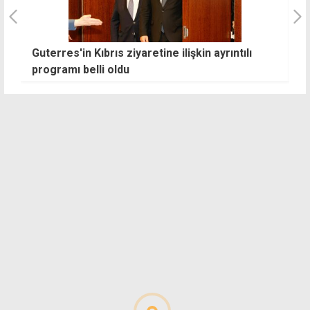
Guterres'in Kıbrıs ziyaretine ilişkin ayrıntılı
A
programı belli oldu
k