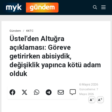
Gündem
KKTC
Üstel'den Altuğra
açıklaması: Göreve
getirirken abisiydik,
değişiklik yapınca kötü adam
olduk
6 Mayıs 2026
Güncelleme:
7
Mayıs 2026
A
A