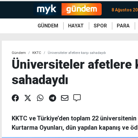
8 Ağustos 20
GÜNDEM
HAYAT
SPOR
PARA
KKTC
Magazin
KKTC
Ekonomi
Türkiye
Türkiye
Kripto
Sağlık
Güney
Avrupa
Döviz
Kadın
Dünya
Dünya
Borsa
Lezzetler
Çev
Gündem
KKTC
Üniversiteler afetlere karşı sahadaydı
Üniversiteler afetlere 
sahadaydı
KKTC ve Türkiye’den toplam 22 üniversitenin 
Kurtarma Oyunları, dün yapılan kapanış ve öd