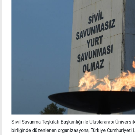
AK Parti'li Yayman: Federasyon defteri
20 Te
kapanmıştır
hareka
Sivil Savunma Teşkilatı Başkanlığı ile Uluslararası Ünivers
birliğinde düzenlenen organizasyona; Türkiye Cumhuriyeti L