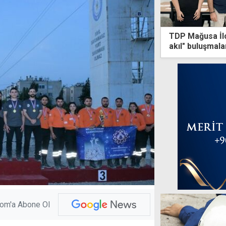
TDP Mağusa İlç
akıl" buluşmala
com'a Abone Ol