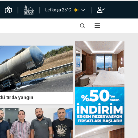
Lefkoşa 25°C
lü tırda yangın