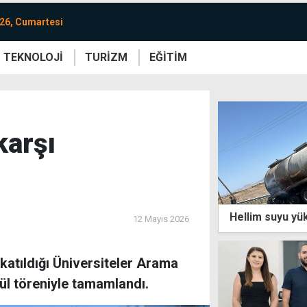
26, Cumartesi
TEKNOLOJİ
TURİZM
EĞİTİM
re
Yaşam
Sanat
Etkinlik
karşı
Hellim suyu yük
12 Mayıs 2026
katıldığı Üniversiteler Arama
ül töreniyle tamamlandı.