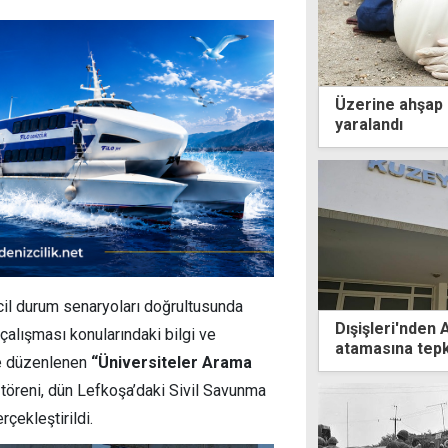
Üzerine ahşap p
yaralandı
cil durum senaryoları doğrultusunda
Dışişleri'nden 
çalışması konularındaki bilgi ve
atamasına tepk
nde düzenlenen
“Üniversiteler Arama
töreni, dün Lefkoşa’daki Sivil Savunma
çekleştirildi.