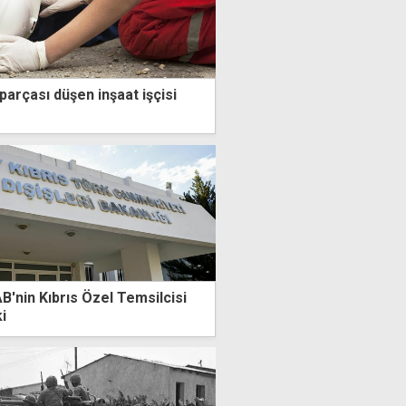
arçası düşen inşaat işçisi
AB'nin Kıbrıs Özel Temsilcisi
i