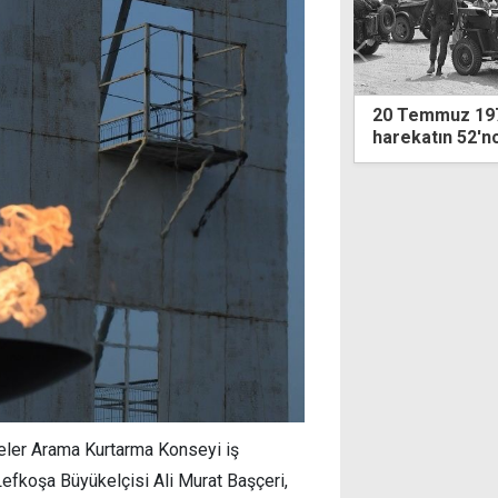
mmuz 1974: Kıbrıs'a barış getiren
YDP MYK'sından
tın 52'nci yılı
"evet", iki seç
"hayır"
iteler Arama Kurtarma Konseyi iş
efkoşa Büyükelçisi Ali Murat Başçeri,