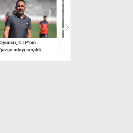
şa'da yakalanan 5 kaçağın
Zerrin Üstel'den Lapta
 işlemi tamamlanmadı
Huzurevi'ne ziyaret:
Yaşlılarımız her zaman baş
tacımız olacak