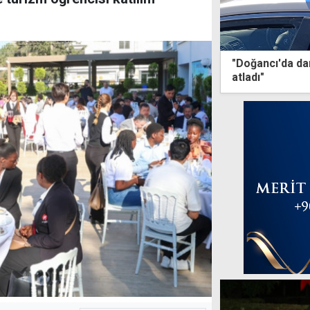
"Doğancı'da da
atladı"