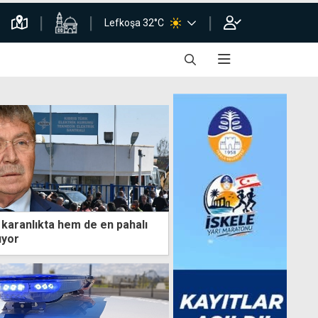
Lefkoşa 32°C
karanlıkta hem de en pahalı
ıyor