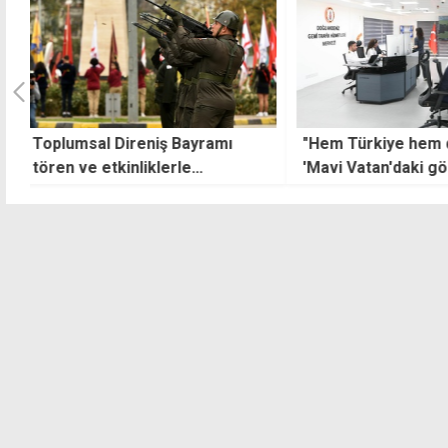
"Hem Türkiye hem de KKTC'nin
Kız arkadaşının p
'Mavi Vatan'daki gözü olacak"
"çalmakla" suçlanı
Müştekiye iki yıl
"şiddet uygulamış