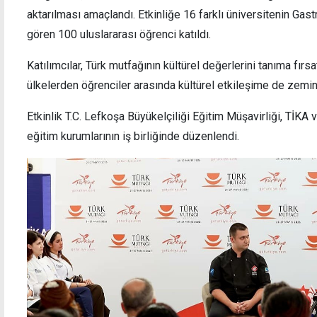
aktarılması amaçlandı. Etkinliğe 16 farklı üniversitenin Ga
gören 100 uluslararası öğrenci katıldı.
Katılımcılar, Türk mutfağının kültürel değerlerini tanıma fırsa
İki yayaya çarparak birinin ölümüne neden
Deniz
ülkelerden öğrenciler arasında kültürel etkileşime de zemin 
olan firari sürücü yakalandı
bakım
Etkinlik T.C. Lefkoşa Büyükelçiliği Eğitim Müşavirliği, TİKA 
eğitim kurumlarının iş birliğinde düzenlendi.