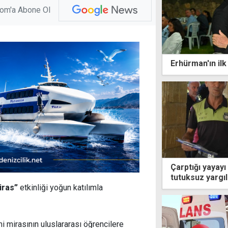
com'a Abone Ol
Erhürman'ın il
Çarptığı yayayı
tutuksuz yargı
iras”
etkinliği yoğun katılımla
 mirasının uluslararası öğrencilere