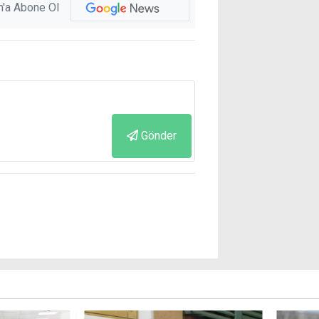
'a Abone Ol
Gönder