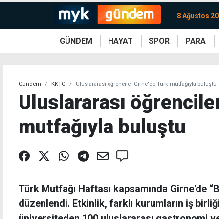
8 Ağustos 20
GÜNDEM
HAYAT
SPOR
PARA
KKTC
Magazin
KKTC
Ekonomi
Türkiye
Türkiye
Kripto
Sağlık
Güney
Avrupa
Döviz
Kadın
Dünya
Dünya
Borsa
Lezzetler
Çev
Gündem
KKTC
Uluslararası öğrenciler Girne'de Türk mutfağıyla buluştu
Uluslararası öğrencile
mutfağıyla buluştu
Türk Mutfağı Haftası kapsamında Girne'de “Bi
düzenlendi. Etkinlik, farklı kurumların iş birliğ
üniversiteden 100 uluslararası gastronomi ve