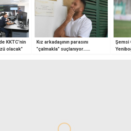
arasını
Şemsi Oyuncu, CTP'nin
Lefko
yor...
Yeniboğaziçi adayı seçildi
ihraç
 önce de
"