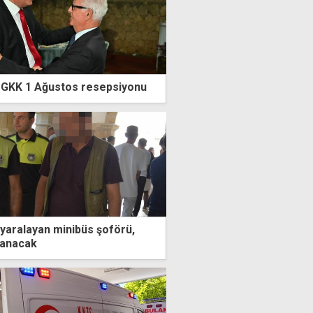
k GKK 1 Ağustos resepsiyonu
 yaralayan minibüs şoförü,
lanacak