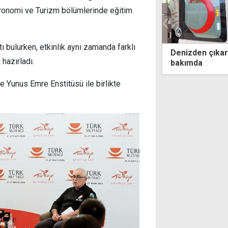
stronomi ve Turizm bölümlerinde eğitim
tı bulurken, etkinlik aynı zamanda farklı
den çıkarılan 73 yaşındaki kadın yoğun
Bayraktar'dan 
hazırladı.
da
dönüşümü masay
ve Yunus Emre Enstitüsü ile birlikte