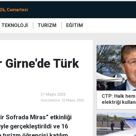
26, Cumartesi
TEKNOLOJİ
TURİZM
EĞİTİM
re
Yaşam
Sanat
Etkinlik
r Girne'de Türk
21 Mayıs 2026
CTP: Halk hem 
Güncelleme:
22 Mayıs 2026
elektriği kullan
r Sofrada Miras” etkinliği
iyle gerçekleştirildi ve 16
 turizm öğrencisi katılım