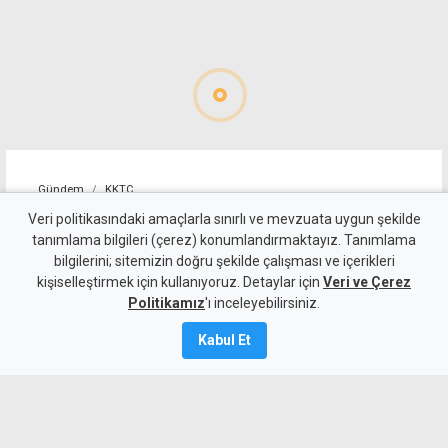
Gündem
KKTC
Girne-Değirmenlik Dağ
Veri politikasındaki amaçlarla sınırlı ve mevzuata uygun şekilde
tanımlama bilgileri (çerez) konumlandırmaktayız. Tanımlama
Yolu'nun bir bölümü trafiğe
bilgilerini; sitemizin doğru şekilde çalışması ve içerikleri
kişiselleştirmek için kullanıyoruz. Detaylar için
kapatılacak
Veri ve Çerez
Politikamız
'ı inceleyebilirsiniz.
9 Ağustos 2026
Kabul Et
Güncelleme:
9 Ağustos
2026
A
A