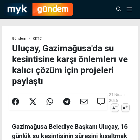
Gündem
KKTC
Uluçay, Gazimağusa'da su
kesintisine karşı önlemlerı ve
kalıcı çözüm için projeleri
paylaştı
21 Nisan
2026
A
A
Gazimağusa Belediye Başkanı Uluçay, 16
günlük su kesintisinin süresini kısaltmak