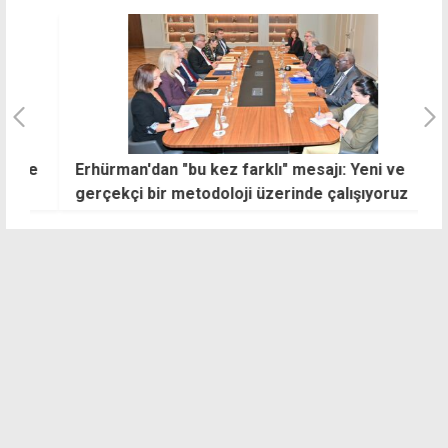
ye
Erhürman'dan "bu kez farklı" mesajı: Yeni ve
D
gerçekçi bir metodoloji üzerinde çalışıyoruz
b