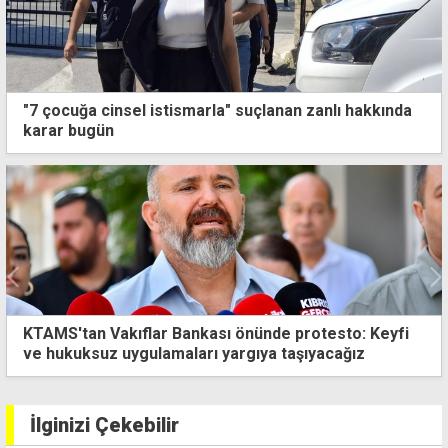
"7 çocuğa cinsel istismarla" suçlanan zanlı hakkında
karar bugün
Görgülü: Gerçekleri çarpıtarak EOKA'yı aklamaya
çalışanları şiddetle kınıyoruz
İlginizi Çekebilir