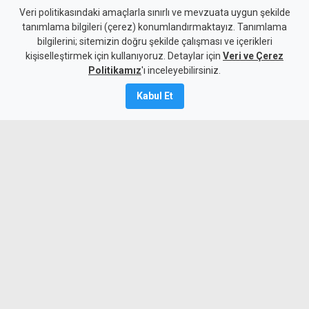
Veri politikasındaki amaçlarla sınırlı ve mevzuata uygun şekilde
tanımlama bilgileri (çerez) konumlandırmaktayız. Tanımlama
bilgilerini; sitemizin doğru şekilde çalışması ve içerikleri
Gündem
KKTC
kişiselleştirmek için kullanıyoruz. Detaylar için
Veri ve Çerez
Süpermarketteki saldırının
Politikamız
'ı inceleyebilirsiniz.
zanlısı, "mağduru takip
Kabul Et
ederek olayı gerçekleştirmiş"
Kamalı Haber,
6
Ağustos 2026
Güncelleme:
6 Ağustos
2026
A
A
Süpermarkette bir kadını defalarca
bıçaklayarak ağır yaralayan zanlı
mahkemeye çıkarıldı. Polis, mağdurun