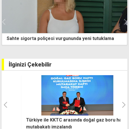
CTP'nin Gönyeli Alayköy adayı resmen Damla Soyalp
İlginizi Çekebilir
Türkiye ile KKTC arasında doğal gaz boru hattı
B
mutabakatı imzalandı