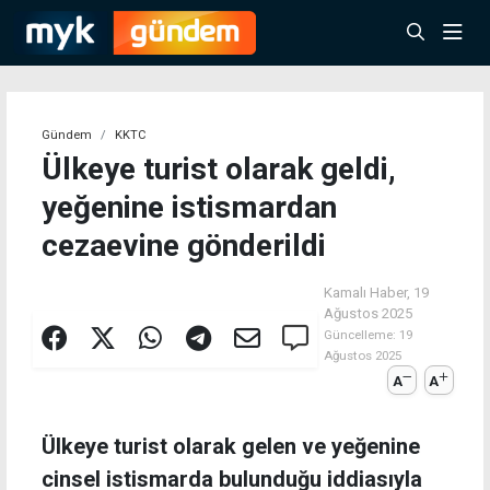
Gündem
KKTC
Ülkeye turist olarak geldi,
yeğenine istismardan
cezaevine gönderildi
Kamalı Haber,
19
Ağustos 2025
Güncelleme:
19
Ağustos 2025
A
A
Ülkeye turist olarak gelen ve yeğenine
cinsel istismarda bulunduğu iddiasıyla