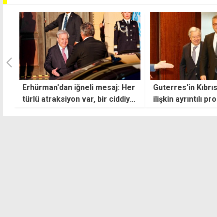
Erhürman'dan iğneli mesaj: Her
Guterres'in Kıbrı
türlü atraksiyon var, bir ciddiyet
ilişkin ayrıntılı pr
eksik
oldu