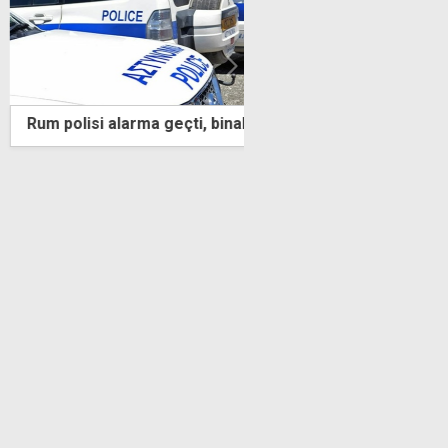
ma geçti, binalar boşaltıldı
Haluk Levent gözaltına a