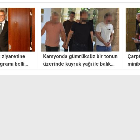
s ziyaretine
Kamyonda gümrüksüz bir tonun
Çarpt
ogramı belli
üzerinde kuyruk yağı ile balık
minib
ve karides bulundu
yargı