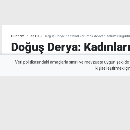
Gündem
KKTC
Doğuş Derya: Kadınları korumak devletin sorumluluğudu
Doğuş Derya: Kadınlar
devletin sorumluluğud
Veri politikasındaki amaçlarla sınırlı ve mevzuata uygun şekilde
kişiselleştirmek içi
CTP Milletvekili Doğuş Derya, Taşkınköy'deki 
kadın örgütlerinin hedef alınmasını eleştirer
devletin sorumluluğu olduğunu söyledi.