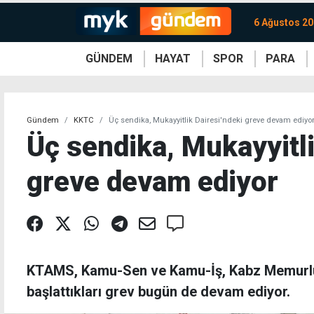
6 Ağustos 2
GÜNDEM
HAYAT
SPOR
PARA
KKTC
Magazin
KKTC
Ekonomi
Türkiye
Türkiye
Kripto
Sağlık
Güney
Avrupa
Döviz
Kadın
Dünya
Dünya
Borsa
Lezzetler
Çev
Gündem
KKTC
Üç sendika, Mukayyitlik Dairesi'ndeki greve devam ediyo
Üç sendika, Mukayyitli
greve devam ediyor
KTAMS, Kamu-Sen ve Kamu-İş, Kabz Memurluğ
başlattıkları grev bugün de devam ediyor.