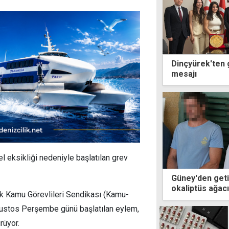
Dinçyürek'ten
mesajı
eksikliği nedeniyle başlatılan grev
Güney'den geti
okaliptüs ağac
k Kamu Görevlileri Sendikası (Kamu-
çalışırken yaka
ğustos Perşembe günü başlatılan eylem,
rüyor.