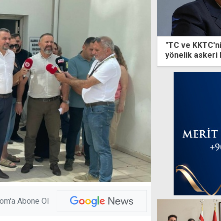
"TC ve KKTC'ni
yönelik askeri
güncelleniyor"
com'a Abone Ol