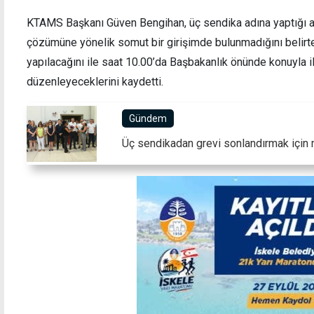
KTAMS Başkanı Güven Bengihan, üç sendika adına yaptığı 
çözümüne yönelik somut bir girişimde bulunmadığını belirt
yapılacağını ile saat 10.00’da Başbakanlık önünde konuyla il
düzenleyeceklerini kaydetti.
Kendi istekleriyle gittikleri polis merkezinde
218 ad
tutuklandılar
Gündem
Üç sendikadan grevi sonlandırmak için 