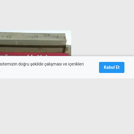
itemizin doğru şekilde çalışması ve içerikleri
Kabul Et
.
u, savaş karşıtı mücadele için