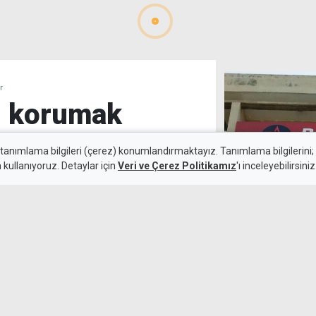
r
ı korumak
ur
 tanımlama bilgileri (çerez) konumlandırmaktayız. Tanımlama bilgilerini; s
n kullanıyoruz. Detaylar için
Veri ve Çerez Politikamız
'ı inceleyebilirsiniz
Bağımsızlık Yol
6 Ağustos 2026
Atina'da
bıçaklı saldırının ardından
ek, kadınları korumanın