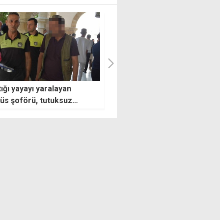
ığı yayayı yaralayan
Araç yangını şüphelisi: Olay
üs şoförü, tutuksuz
saatinde evime gidiyordum, b
lanacak
şey yapmadım