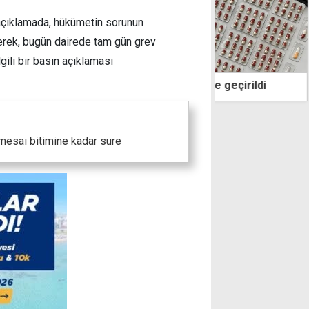
açıklamada, hükümetin sorunun
erek, bugün dairede tam gün grev
gili bir basın açıklaması
et yeşil reçeteli hap ele geçirildi
Rum polisi alar
mesai bitimine kadar süre