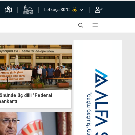
Lefkoşa 30°C
nünde üç dilli "Federal
pankartı