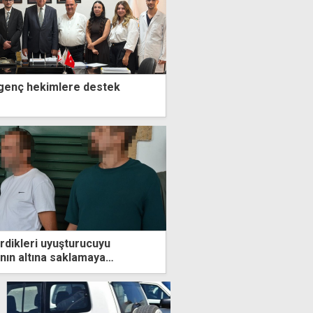
 genç hekimlere destek
rdikleri uyuşturucuyu
ının altına saklamaya
landılar