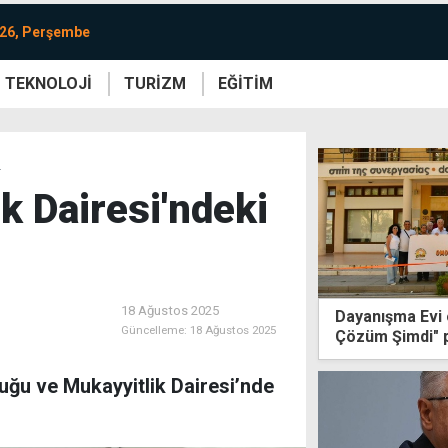
026, Perşembe
TEKNOLOJİ
TURİZM
EĞİTİM
re
Yaşam
Sanat
Etkinlik
r
k Dairesi'ndeki
18 Ağustos 2025
Dayanışma Evi ö
Güncelleme:
18 Ağustos 2025
Çözüm Şimdi" 
u ve Mukayyitlik Dairesi’nde