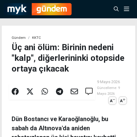
Gündem
KKTC
Üç ani ölüm: Birinin nedeni
"kalp", diğerlerininki otopside
ortaya çıkacak
9 Mayıs 2026
Güncelleme:
9
Mayıs 2026
A
A
Dün Bostancı ve Karaoğlanoğlu, bu
sabah da Altınova'da aniden