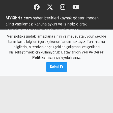
MYKibris.com
haber içerikleri kaynak gösterilmeden
alıntı yapılamaz, kanuna aykırı ve izinsiz olarak
kopyalanamaz, başka yerde yayınlanamaz.
Veri politikasındaki amaçlarla sınırlı ve mevzuata uygun şekilde
tanımlama bilgileri (çerez) konumlandırmaktayız. Tanımlama
bilgilerini; sitemizin doğru şekilde çalışması ve içerikleri
kişiselleştirmek için kullanıyoruz. Detaylar için
Veri ve Çerez
Copyright 2026 MYK Yayıncılık Limited’e aittir.
Politikamız
'ı inceleyebilirsiniz.
Künye
Bize Ulaşın
Kabul Et