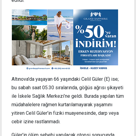
edildi.
Altınova'da yaşayan 66 yaşındaki Celil Güler (E) ise;
bu sabah saat 05.30 sıralarında, göğüs ağrısı şikayeti
ile İskele Sağlık Merkezi’ne geldi. Burada yapılan tüm
müdahalelere rağmen kurtarılamayarak yaşamını
yitiren Celil Güler'in fiziki muayenesinde, darp veya
cebir izine rastlanmadı.
Güler'in ölüm sebebi yapılacak otopsi sonucunda