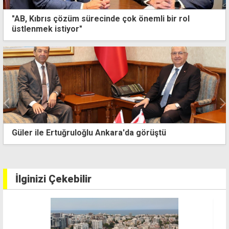
"AB, Kıbrıs çözüm sürecinde çok önemli bir rol
üstlenmek istiyor"
Serdarlı-Ergenekon'da orman yangını: 30 dönümlük
ağaçlandırma alanı kül oldu
İlginizi Çekebilir