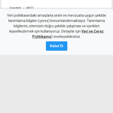
Gündem
KKTC
İki Toplumlu Barış
Veri politikasındaki amaçlarla sınırlı ve mevzuata uygun şekilde
tanımlama bilgileri (çerez) konumlandırmaktayız. Tanımlama
İnisiyatifi'nden liderlere
bilgilerini; sitemizin doğru şekilde çalışması ve içerikleri
kişiselleştirmek için kullanıyoruz. Detaylar için
çağrı: Hemen harekete
Veri ve Çerez
Politikamız
'ı inceleyebilirsiniz.
geçmeliyiz
Kabul Et
7 Ağustos 2026
A
A
İki Toplumlu Barış İnisiyatifi, BM Genel
Sekreteri Guterres’in ziyareti sonrası
liderlere görüşmeleri yoğunlaştırma
çağrısı yaptı, 5+1 toplantısının
müzakerelere geçiş sağlamasını istedi.