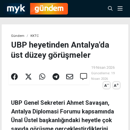
Gündem
KKTC
UBP heyetinden Antalya'da
üst düzey görüşmeler
19 Nisan 2026
Güncelleme:
19
Nisan 2026
A
A
UBP Genel Sekreteri Ahmet Savaşan,
Antalya Diplomasi Forumu kapsamında
Ünal Üstel başkanlığındaki heyetle çok
sayıda görüşme gerçekleştirdiklerini