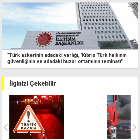
aki varlığı, 'Kıbrıs Türk halkının
Türk Hava Kuvvetle
adaki huzur ortamının teminatı"
uçuşu
İlginizi Çekebilir