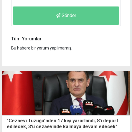
Gönder
Tüm Yorumlar
Bu habere bir yorum yapılmamış.
"Cezaevi Tüzüğü'nden 17 kişi yararlandı; 8'i deport
edilecek, 3'ü cezaevinde kalmaya devam edecek"