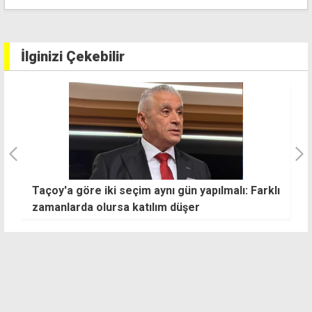
alındı
İlginizi Çekebilir
Taçoy'a göre iki seçim aynı gün yapılmalı: Farklı
1
zamanlarda olursa katılım düşer
et