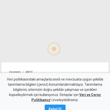
Gündem
KKTC
"Erenköy'de verilen varoluş
Veri politikasındaki amaçlarla sınırlı ve mevzuata uygun şekilde
tanımlama bilgileri (çerez) konumlandırmaktayız. Tanımlama
mücadelesi unutulmaz bir anı
bilgilerini; sitemizin doğru şekilde çalışması ve içerikleri
kişiselleştirmek için kullanıyoruz. Detaylar için
olarak yaşamaya devam
Veri ve Çerez
Politikamız
'ı inceleyebilirsiniz.
edecek"
Kabul Et