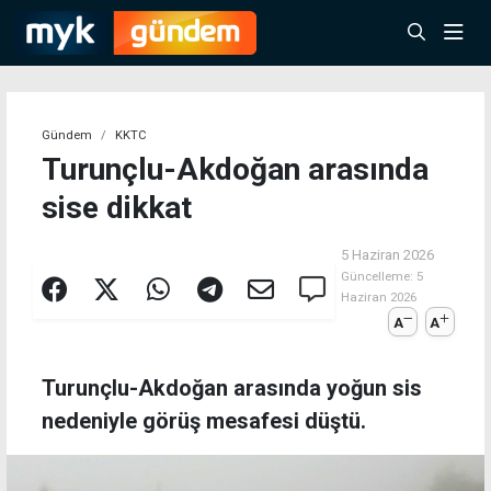
Gündem
KKTC
Turunçlu-Akdoğan arasında
sise dikkat
5 Haziran 2026
Güncelleme:
5
Haziran 2026
A
A
Turunçlu-Akdoğan arasında yoğun sis
nedeniyle görüş mesafesi düştü.