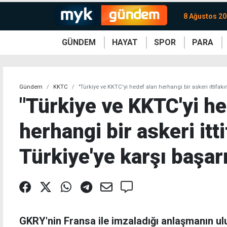
8 Ağustos 20
GÜNDEM
HAYAT
SPOR
PARA
KKTC
Magazin
KKTC
Ekonomi
Türkiye
Türkiye
Kripto
Sağlık
Güney
Avrupa
Döviz
Kadın
Dünya
Dünya
Borsa
Lezzetler
Çev
Gündem
KKTC
"Türkiye ve KKTC'yi hedef alan herhangi bir askeri ittifakın
"Türkiye ve KKTC'yi he
herhangi bir askeri itti
Türkiye'ye karşı başar
GKRY'nin Fransa ile imzaladığı anlaşmanın ul