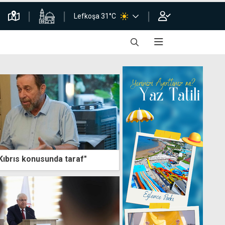
Lefkoşa 31°C
 Kıbrıs konusunda taraf"