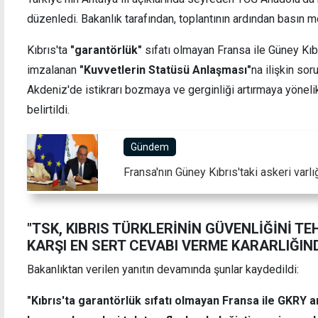
düzenledi. Bakanlık tarafından, toplantının ardından basın me
Kıbrıs'ta
"garantörlük"
sıfatı olmayan Fransa ile Güney Kı
imzalanan
"Kuvvetlerin Statüsü Anlaşması"
na ilişkin sor
Erdoğan'dan Cumhurbaşkanı Erhürman'a
Öztürk
geçmiş olsun telefonu
öneml
Akdeniz'de istikrarı bozmaya ve gerginliği artırmaya yönel
belirtildi.
Gündem
Fransa'nın Güney Kıbrıs'taki askeri var
"TSK, KIBRIS TÜRKLERİNİN GÜVENLİĞİNİ 
KARŞI EN SERT CEVABI VERME KARARLIĞIN
Bakanlıktan verilen yanıtın devamında şunlar kaydedildi:
"Kıbrıs'ta garantörlük sıfatı olmayan Fransa ile GKRY 