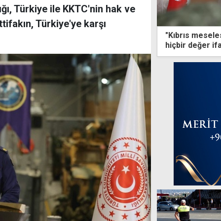
ı, Türkiye ile KKTC'nin hak ve
tifakın, Türkiye'ye karşı
"Kıbrıs meseles
hiçbir değer if