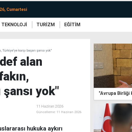
26, Cumartesi
TEKNOLOJİ
TURİZM
EĞİTİM
re
Yaşam
Sanat
Etkinlik
, Türkiye'ye karşı başarı şansı yok"
def alan
fakın,
ı şansı yok"
"Avrupa Birliği
11 Haziran 2026
Güncelleme:
11 Haziran 2026
uslararası hukuka aykırı