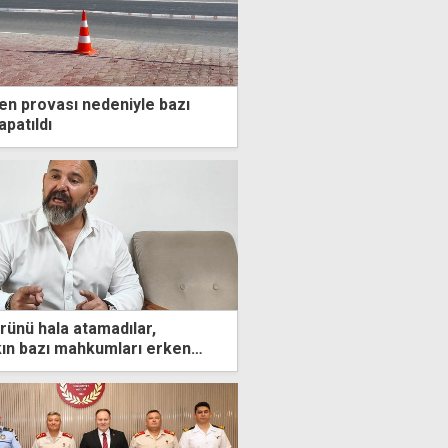
en provası nedeniyle bazı
apatıldı
ünü hala atamadılar,
kın bazı mahkumları erken
üzüğü değiştirdiler"