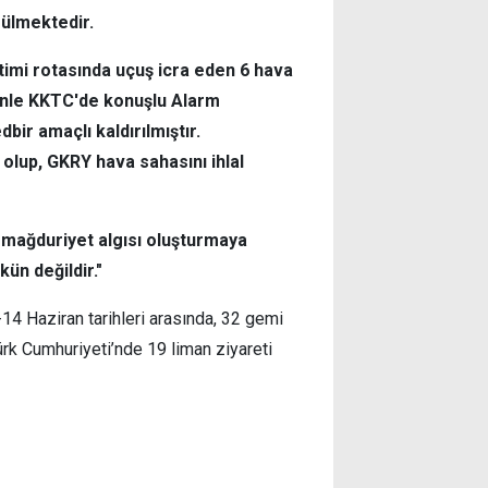
rülmektedir.
imi rotasında uçuş icra eden 6 hava
denle KKTC'de konuşlu Alarm
bir amaçlı kaldırılmıştır.
lup, GKRY hava sahasını ihlal
n mağduriyet algısı oluşturmaya
ün değildir."
-14 Haziran tarihleri arasında, 32 gemi
rk Cumhuriyeti’nde 19 liman ziyareti