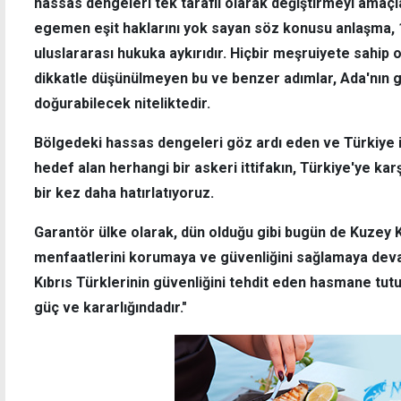
hassas dengeleri tek taraflı olarak değiştirmeyi amaçla
egemen eşit haklarını yok sayan söz konusu anlaşma, 
uluslararası hukuka aykırıdır. Hiçbir meşruiyete sahip
dikkatle düşünülmeyen bu ve benzer adımlar, Ada'nın gü
doğurabilecek niteliktedir.
Bölgedeki hassas dengeleri göz ardı eden ve Türkiye i
hedef alan herhangi bir askeri ittifakın, Türkiye'ye kar
bir kez daha hatırlatıyoruz.
Garantör ülke olarak, dün olduğu gibi bugün de Kuzey K
menfaatlerini korumaya ve güvenliğini sağlamaya devam
Kıbrıs Türklerinin güvenliğini tehdit eden hasmane tu
güç ve kararlığındadır."