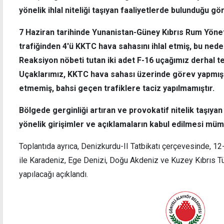
yönelik ihlal niteliği taşıyan faaliyetlerde bulunduğu gö
7 Haziran tarihinde Yunanistan-Güney Kıbrıs Rum Yönet
trafiğinden 4'ü KKTC hava sahasını ihlal etmiş, bu ne
Reaksiyon nöbeti tutan iki adet F-16 uçağımız derhal ted
Uçaklarımız, KKTC hava sahası üzerinde görev yapmış o
etmemiş, bahsi geçen trafiklere taciz yapılmamıştır.
Bölgede gerginliği artıran ve provokatif nitelik taşıya
yönelik girişimler ve açıklamaların kabul edilmesi mümk
Toplantıda ayrıca, Denizkurdu-II Tatbikatı çerçevesinde, 12
ile Karadeniz, Ege Denizi, Doğu Akdeniz ve Kuzey Kıbrıs Tü
yapılacağı açıklandı.