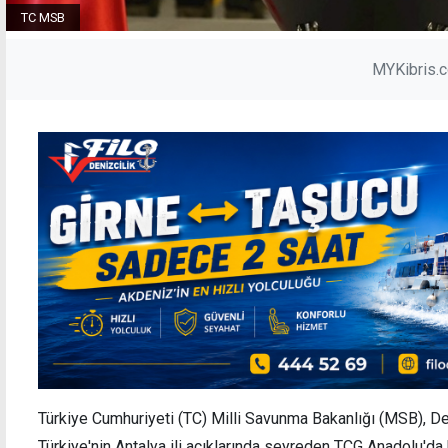
TC MSB
MYKibris.
Türkiye Cumhuriyeti (TC) Milli Savunma Bakanlığı (MSB), D
Türkiye'nin Antalya ili açıklarında seyreden TCG Anadolu'da 