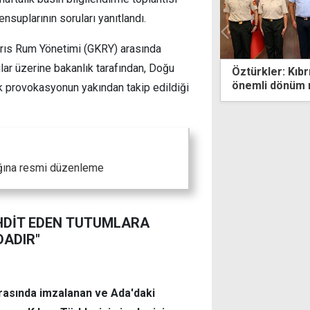
nsuplarının soruları yanıtlandı.
brıs Rum Yönetimi (GKRY) arasında
ular üzerine bakanlık tarafından, Doğu
ler: Kıbrıs Türk halkının tarihindeki en
"Bir ülke torpil
i dönüm noktalarından biri
ilişkileriyle ve
ik provokasyonun yakından takip edildiği
yönetilemez"
lığına resmi düzenleme
TEHDİT EDEN TUTUMLARA
DADIR"
arasında imzalanan ve Ada'daki