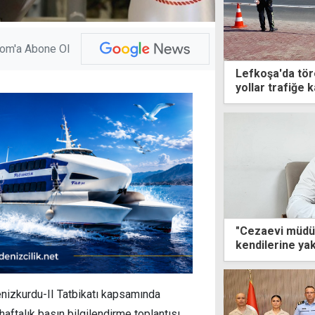
com'a Abone Ol
Lefkoşa'da tör
yollar trafiğe k
"Cezaevi müdür
kendilerine ya
çıkarmak için t
enizkurdu-II Tatbikatı kapsamında
haftalık basın bilgilendirme toplantısı