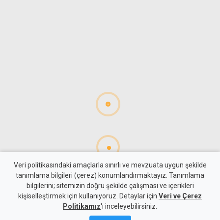
Veri politikasındaki amaçlarla sınırlı ve mevzuata uygun şekilde
tanımlama bilgileri (çerez) konumlandırmaktayız. Tanımlama
bilgilerini; sitemizin doğru şekilde çalışması ve içerikleri
Gündem
KKTC
kişiselleştirmek için kullanıyoruz. Detaylar için
Veri ve Çerez
Bağımsızlık Yolu'ndan ülkeye
Politikamız
'ı inceleyebilirsiniz.