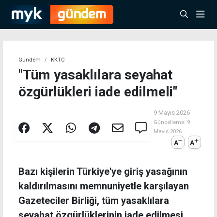
Gündem
KKTC
"Tüm yasaklılara seyahat
özgürlükleri iade edilmeli"
9 Mayıs 2026
Güncelleme:
9
Mayıs 2026
A
A
Bazı kişilerin Türkiye'ye giriş yasağının
kaldırılmasını memnuniyetle karşılayan
Gazeteciler Birliği, tüm yasaklılara
seyahat özgürlüklerinin iade edilmesi