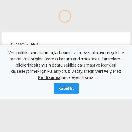
Gündem
KKTC
Sıcakta çalışma yasağını
Veri politikasındaki amaçlarla sınırlı ve mevzuata uygun şekilde
tanımlama bilgileri (çerez) konumlandırmaktayız. Tanımlama
ihlal eden 19 iş yerine uyarı
bilgilerini; sitemizin doğru şekilde çalışması ve içerikleri
kişiselleştirmek için kullanıyoruz. Detaylar için
Veri ve Çerez
7 Ağustos 2026
Politikamız
'ı inceleyebilirsiniz.
Güncelleme:
7 Ağustos
2026
Kabul Et
A
A
Çalışma Dairesi, sıcakta çalışma yasağı
kapsamında yaptığı denetimlerde
Lefkoşa, Girne, Güzelyurt ve