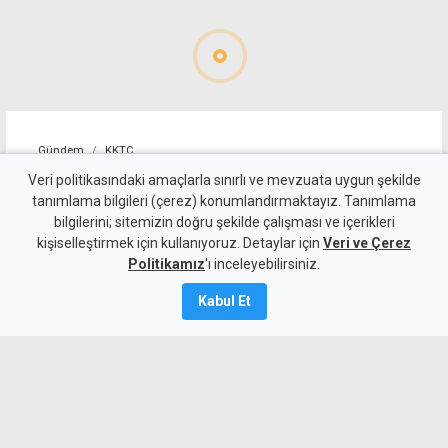
Gündem
KKTC
Geçitköy'deki ölümlü kazada
Veri politikasındaki amaçlarla sınırlı ve mevzuata uygun şekilde
tanımlama bilgileri (çerez) konumlandırmaktayız. Tanımlama
sürücüyü gizlemeye
bilgilerini; sitemizin doğru şekilde çalışması ve içerikleri
kişiselleştirmek için kullanıyoruz. Detaylar için
çalıştılar: 4 kişi tutuklandı
Veri ve Çerez
Politikamız
'ı inceleyebilirsiniz.
7 Ağustos 2026
Kabul Et
Güncelleme:
8 Ağustos
2026
A
A
Geçitköy’de Turan Obalı’nın yaşamını
yitirdiği kazada, aracı kullanan kişinin