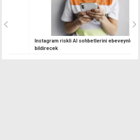
Instagram riskli AI sohbetlerini ebeveynlere
İ
bildirecek
e
b