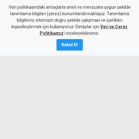
Girne-Değirmenlik Dağ
Veri politikasındaki amaçlarla sınırlı ve mevzuata uygun şekilde
tanımlama bilgileri (çerez) konumlandırmaktayız. Tanımlama
Yolu'nun bir bölümü trafiğe
bilgilerini; sitemizin doğru şekilde çalışması ve içerikleri
kişiselleştirmek için kullanıyoruz. Detaylar için
kapatılacak
Veri ve Çerez
Politikamız
'ı inceleyebilirsiniz.
9 Ağustos 2026
Kabul Et
Güncelleme:
9 Ağustos
2026
A
A
Karayolları Dairesi, Karayolu Master
Planı kapsamında sürdürülen çalışmalar
nedeniyle bugün 10.00-13.00 saatleri
arasında Girne Acapulco Kavşağı ile
Değirmenlik Yol Ayrımı arasındaki yolun
araç trafiğine kapatılacağını açıkladı.