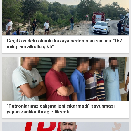
Geçitköy'deki ölümlü kazaya neden olan sürücü "167
miligram alkollü çıktı"
"Patronlarımız çalışma izni çıkarmadı" savunması
yapan zanlılar ihraç edilecek