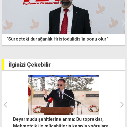
"Süreçteki durağanlık Hristodulidis'in sonu olur"
İlginizi Çekebilir
K
Dinçyürek'ten genç hekimlere destek mesajı
ak
t