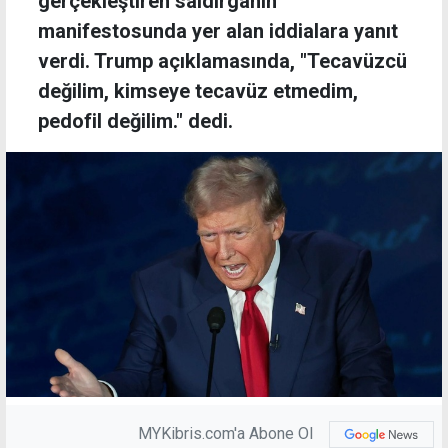
gerçekleştiren saldırganın
manifestosunda yer alan iddialara yanıt
verdi. Trump açıklamasında, "Tecavüzcü
değilim, kimseye tecavüz etmedim,
pedofil değilim." dedi.
MYKibris.com'a Abone Ol