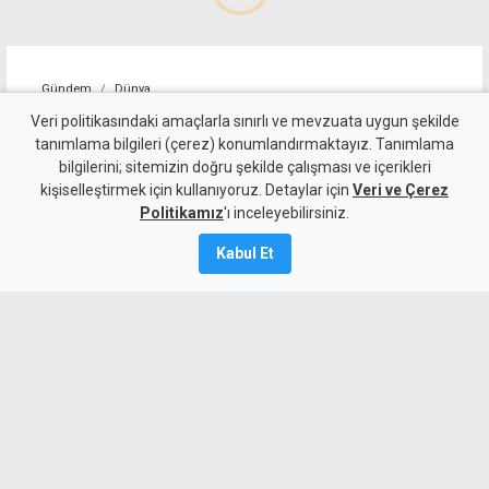
Gündem
Dünya
ABD, İran'a yönelik bazı
Veri politikasındaki amaçlarla sınırlı ve mevzuata uygun şekilde
tanımlama bilgileri (çerez) konumlandırmaktayız. Tanımlama
yaptırımları kaldırdı
bilgilerini; sitemizin doğru şekilde çalışması ve içerikleri
kişiselleştirmek için kullanıyoruz. Detaylar için
Veri ve Çerez
5 Ağustos 2026
Politikamız
'ı inceleyebilirsiniz.
A
A
Kabul Et
İran, Umman ile Hürmüz Boğazı'ndan
gemi geçişini sağlayacak güzergah
konusunda anlaşmaya vardığını açıkladı.
Aynı zamanda ABD, İran bağlantılı bazı
havayolu şirketleri ve uçaklara yönelik
yaptırımları kaldırdı.