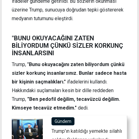
ifadeler gündeme getirildi. Bu sözlerin okunması
üzerine Trump, sunucuya doğrudan tepki göstererek
medyanın tutumunu eleştirdi.
"
BUNU OKUYACAĞINI ZATEN
BİLİYORDUM ÇÜNKÜ SİZLER KORKUNÇ
İNSANLARSINI
Trump, "
Bunu okuyacağını zaten biliyordum çünkü
sizler korkunç insanlarsınız. Bunlar sadece hasta
bir kişinin saçmalıkları."
ifadelerini kullandı.
Hakkındaki suçlamaları kesin bir dille reddeden
Trump,
"Ben pedofil değilim, tecavüzcü değilim.
Kimseye tecavüz etmedim."
dedi.
Gündem
Trump'ın katıldığı yemekte silahlı