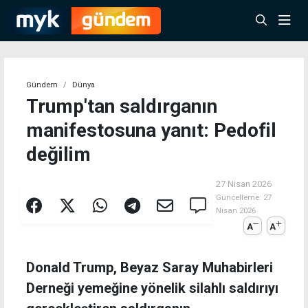
Gündem
Dünya
Trump'tan saldırganın
manifestosuna yanıt: Pedofil
değilim
27 Nisan 2026
Güncelleme:
27
Nisan 2026
A
A
Donald Trump, Beyaz Saray Muhabirleri
Derneği yemeğine yönelik silahlı saldırıyı