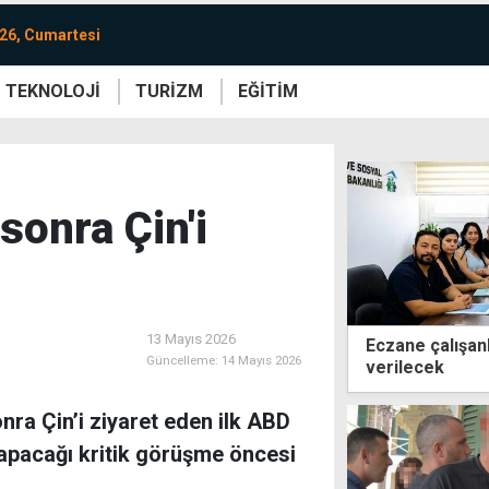
26, Cumartesi
TEKNOLOJİ
TURİZM
EĞİTİM
re
Yaşam
Sanat
Etkinlik
sonra Çin'i
13 Mayıs 2026
Eczane çalışan
Güncelleme:
14 Mayıs 2026
verilecek
nra Çin’i ziyaret eden ilk ABD
yapacağı kritik görüşme öncesi