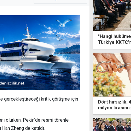
"Hangi hüküme
Türkiye KKTC'n
e gerçekleştireceği kritik görüşme için
Dört hırsızlık, 
milyon lirasını 
diğeri aranıyor
anı olurken, Pekin’de resmi törenle
ı Han Zheng de katıldı.