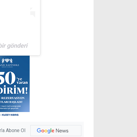
bir gönderi
'a Abone Ol