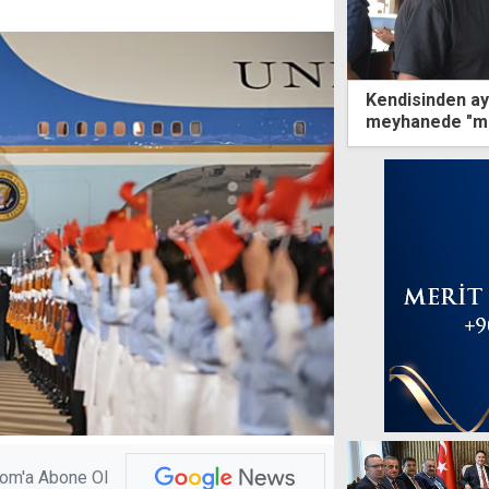
Kendisinden ay
meyhanede "m
com'a Abone Ol