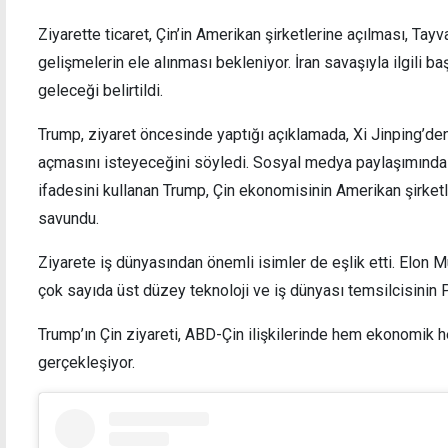
Ziyarette ticaret, Çin’in Amerikan şirketlerine açılması, Ta
gelişmelerin ele alınması bekleniyor. İran savaşıyla ilgili
geleceği belirtildi.
3 kilo uyuşturucuyla yakalanan zanlıya ek
Boğaz
Trump, ziyaret öncesinde yaptığı açıklamada, Xi Jinping’den
tutukluluk
açmasını isteyeceğini söyledi. Sosyal medya paylaşımında Xi
ifadesini kullanan Trump, Çin ekonomisinin Amerikan şirketle
savundu.
Ziyarete iş dünyasından önemli isimler de eşlik etti. Elon
çok sayıda üst düzey teknoloji ve iş dünyası temsilcisinin P
Trump’ın Çin ziyareti, ABD-Çin ilişkilerinde hem ekonomik 
gerçekleşiyor.