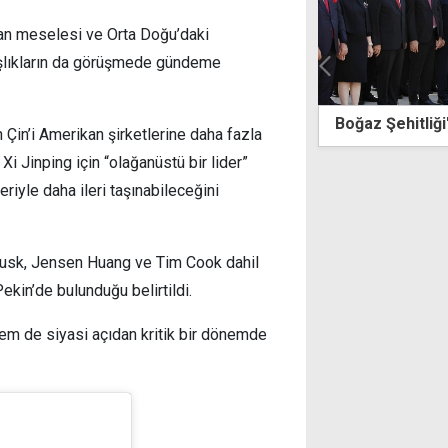
yvan meselesi ve Orta Doğu’daki
 başlıkların da görüşmede gündeme
 Şehitliği'nde "mücadele" vurgusu
218 adet yeşil 
 Çin’i Amerikan şirketlerine daha fazla
 Jinping için “olağanüstü bir lider”
riyle daha ileri taşınabileceğini
 Musk, Jensen Huang ve Tim Cook dahil
ekin’de bulunduğu belirtildi.
hem de siyasi açıdan kritik bir dönemde