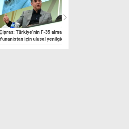
s: Türkiye'nin F-35 alması
Cebinde uyuşturucu haplarla
istan için ulusal yenilgidir
ülkeye girerken yakalandı