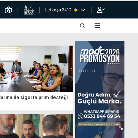
Lefkoşa 34°C
larına da sigorta prim desteği