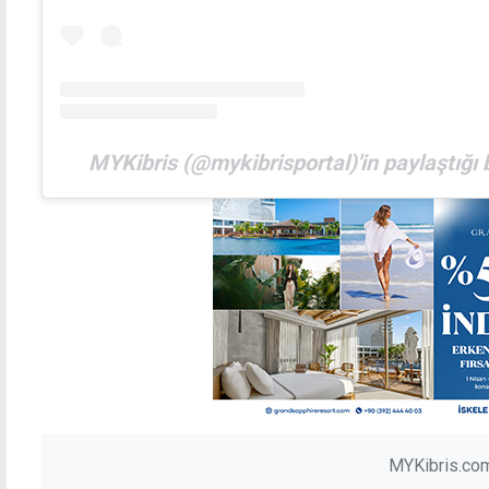
MYKibris (@mykibrisportal)'in paylaştığı 
MYKibris.com