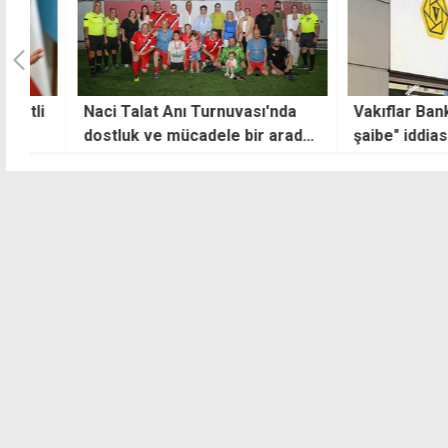
i
Naci Talat Anı Turnuvası'nda
Vakıflar Bankası'
dostluk ve mücadele bir arada
şaibe" iddiası: 7 k
yaşandı
bir kişi sınav ve 
atandı