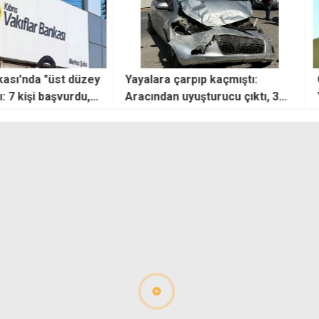
nda "üst düzey
Yayalara çarpıp kaçmıştı:
Çipra
işi başvurdu,
Aracından uyuşturucu çıktı, 3
Yunan
mülakatsız
yıldır da kaçakmış