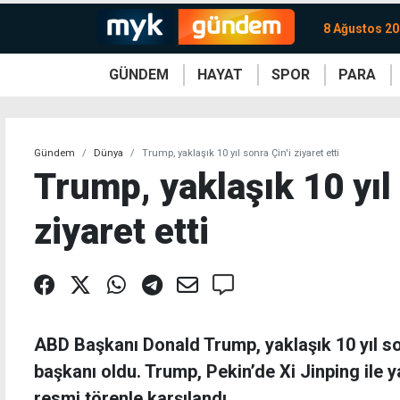
8 Ağustos 20
GÜNDEM
HAYAT
SPOR
PARA
KKTC
Magazin
KKTC
Ekonomi
Türkiye
Türkiye
Kripto
Sağlık
Güney
Avrupa
Döviz
Kadın
Dünya
Dünya
Borsa
Lezzetler
Çev
Gündem
Dünya
Trump, yaklaşık 10 yıl sonra Çin'i ziyaret etti
Trump, yaklaşık 10 yıl 
ziyaret etti
ABD Başkanı Donald Trump, yaklaşık 10 yıl so
başkanı oldu. Trump, Pekin’de Xi Jinping ile 
resmi törenle karşılandı.