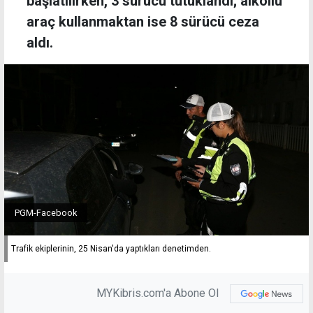
başlatılırken, 3 sürücü tutuklandı; alkollü
araç kullanmaktan ise 8 sürücü ceza
aldı.
PGM-Facebook
Trafik ekiplerinin, 25 Nisan'da yaptıkları denetimden.
MYKibris.com'a Abone Ol