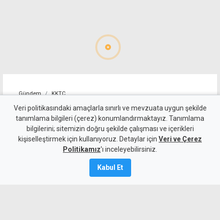
Gündem
KKTC
Girne-Değirmenlik Dağ
Veri politikasındaki amaçlarla sınırlı ve mevzuata uygun şekilde
tanımlama bilgileri (çerez) konumlandırmaktayız. Tanımlama
Yolu'nun bir bölümü trafiğe
bilgilerini; sitemizin doğru şekilde çalışması ve içerikleri
kişiselleştirmek için kullanıyoruz. Detaylar için
kapatılacak
Veri ve Çerez
Politikamız
'ı inceleyebilirsiniz.
9 Ağustos 2026
Kabul Et
Güncelleme:
9 Ağustos
2026
A
A