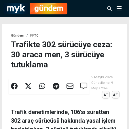
Gündem
KKTC
Trafikte 302 sürücüye ceza:
30 araca men, 3 sürücüye
tutuklama
9 Mayıs 2026
Güncelleme:
9
Mayıs 2026
A
A
Trafik denetimlerinde, 106'sı süratten
302 araç sürücüsü hakkında yasal işlem