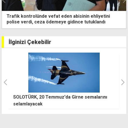
trolünde vefat eden abisinin ehliyetini
Alaminyo Ş
rdi, ceza ödemeye gidince tutuklandı
mücadele
İlginizi Çekebilir
SOLOTÜRK, 20 Temmuz'da Girne semalarını
H
selamlayacak
z
ö