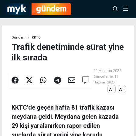
Gündem
KKTC
Trafik denetiminde sürat yine
ilk sırada
11 Haziran 2025
Güncelleme:
11
Haziran 2025
A
A
KKTC’de geçen hafta 81 trafik kazası
meydana geldi. Meydana gelen kazada
29 kişi yaralanırken rapor edilen
suçlarda sürat yerini yine korudu.