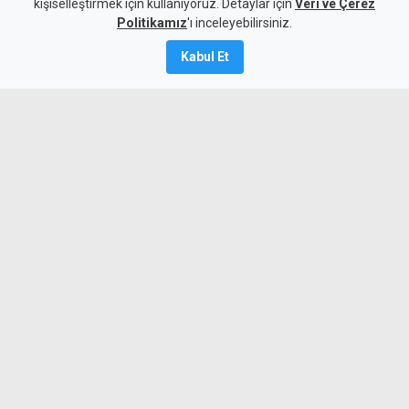
kişiselleştirmek için kullanıyoruz. Detaylar için
Veri ve Çerez
6 Ağustos 2026
Politikamız
'ı inceleyebilirsiniz.
A
A
Kabul Et
Beşiktaş, UEFA Avrupa Ligi 3. eleme turu
ilk maçında deplasmanda Hradec
Kralove'yi 1-0 mağlup ederek rövanş
öncesi önemli avantaj elde etti. Siyah-
beyazlılar, 10 kişi kalmasına rağmen
Semih Kılıçsoy'un golüyle galibiyete
uzandı.