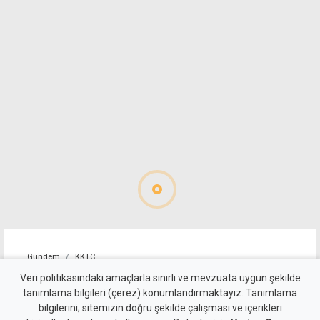
Gündem
KKTC
10 kişi kalan Beşiktaş'tan
Veri politikasındaki amaçlarla sınırlı ve mevzuata uygun şekilde
tanımlama bilgileri (çerez) konumlandırmaktayız. Tanımlama
altın değerinde galibiyet
bilgilerini; sitemizin doğru şekilde çalışması ve içerikleri