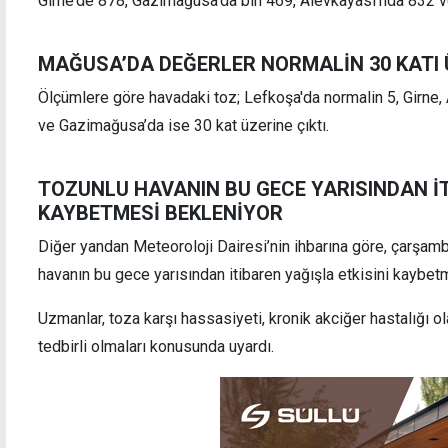
Girne’de 878, Gazimağusa’da bin 469, Alevkayası’nda 832 ve
MAĞUSA’DA DEĞERLER NORMALİN 30 KATI Ü
Ölçümlere göre havadaki toz; Lefkoşa'da normalin 5, Girne,
Geri geri gelen araç yaşlı yayaya çarptı!
"Cezaev
deport
ve Gazimağusa’da ise 30 kat üzerine çıktı.
devam
TOZUNLU HAVANIN BU GECE YARISINDAN İT
KAYBETMESİ BEKLENİYOR
Diğer yandan Meteoroloji Dairesi’nin ihbarına göre, çarşamba
havanın bu gece yarısından itibaren yağışla etkisini kaybet
Uzmanlar, toza karşı hassasiyeti, kronik akciğer hastalığı ol
tedbirli olmaları konusunda uyardı.