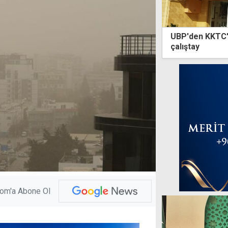
UBP'den KKTC'n
çalıştay
com'a Abone Ol