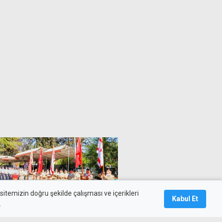
itemizin doğru şekilde çalışması ve içerikleri
Kabul Et
.
umsal Direniş Bayramı