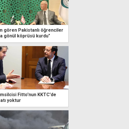
m gören Pakistanlı öğrenciler
nda gönül köprüsü kurdu"
emsilcisi Fitto'nun KKTC'de
fatı yoktur