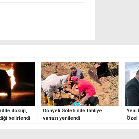
e tahliye
Yeni Parti'de ilk kararlar: Özgür
Çele
Özel genel başkan seçildi, PM
siste
üyeleri belirlendi