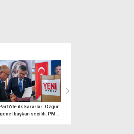
r'den karma oy ve seçim
Şenkul'dan Gezici kararı
mi tartışmalarına tepki
sonrası: Caydırıcılıktan çok
uzağız