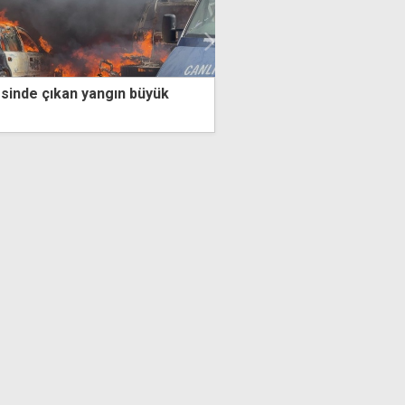
inde çıkan yangın büyük
Gazeteciler Birliği'nden 
resepsiyonu