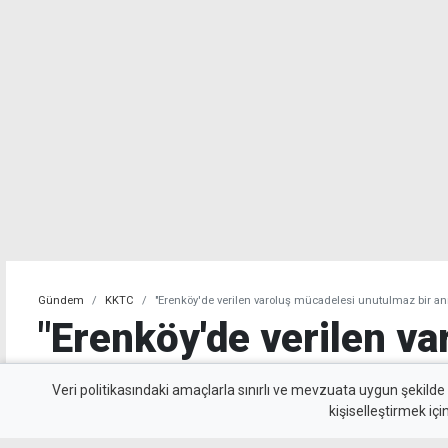
Gündem
KKTC
"Erenköy'de verilen varoluş mücadelesi unutulmaz bir a
"Erenköy'de verilen va
mücadelesi unutulmaz 
Veri politikasındaki amaçlarla sınırlı ve mevzuata uygun şekilde
kişiselleştirmek içi
yaşamaya devam edec