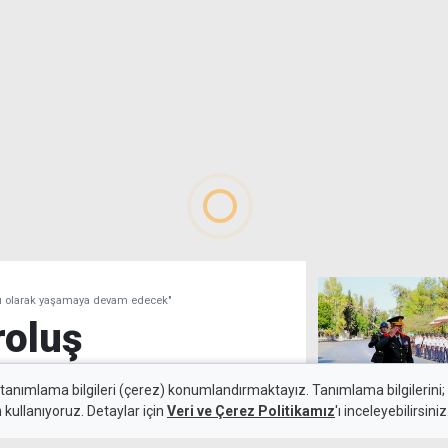
nı olarak yaşamaya devam edecek"
roluş
bir anı olarak
 tanımlama bilgileri (çerez) konumlandırmaktayız. Tanımlama bilgilerini; s
n kullanıyoruz. Detaylar için
Veri ve Çerez Politikamız
'ı inceleyebilirsiniz
ek"
1 Ağustos Topl