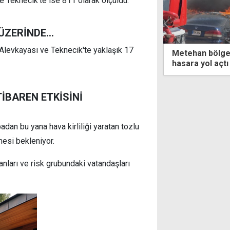
 Teknecik’te ise 811 olarak ölçüldü.
ZERİNDE...
 Alevkayası ve Teknecik'te yaklaşık 17
i Tüzüğü'nden 17 kişi yararlandı; 8'i
Metehan bölges
 edilecek, 3'ü cezaevinde kalmaya
hasara yol açtı
 edecek"
İBAREN ETKİSİNİ
dan bu yana hava kirliliği yaratan tozlu
mesi bekleniyor.
anları ve risk grubundaki vatandaşları