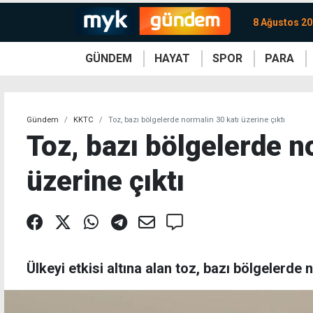
8 Ağustos 20
GÜNDEM
HAYAT
SPOR
PARA
KKTC
Magazin
KKTC
Ekonomi
Türkiye
Türkiye
Kripto
Sağlık
Güney
Avrupa
Döviz
Kadın
Dünya
Dünya
Borsa
Lezzetler
Çev
Gündem
KKTC
Toz, bazı bölgelerde normalin 30 katı üzerine çıktı
Toz, bazı bölgelerde n
üzerine çıktı
Ülkeyi etkisi altına alan toz, bazı bölgelerde 