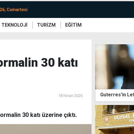
26, Cumartesi
TEKNOLOJİ
TURİZM
EĞİTİM
re
Yaşam
Sanat
Etkinlik
ormalin 30 katı
Guterres'in Le
18 Nisan 2026
normalin 30 katı üzerine çıktı.