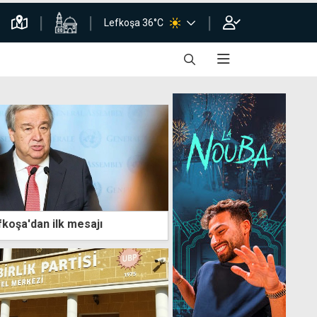
Lefkoşa 36°C
fkoşa'dan ilk mesajı