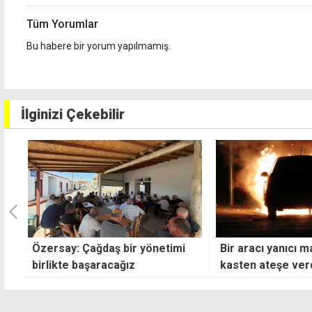
Tüm Yorumlar
Bu habere bir yorum yapılmamış.
İlginizi Çekebilir
Bir aracı yanıcı madde döküp,
Gönyeli Göleti'nd
kasten ateşe verdiği belirlendi
vanası yenilendi