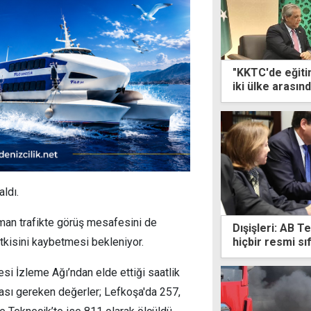
"KKTC'de eğiti
iki ülke arası
aldı.
man trafikte görüş mesafesini de
Dışişleri: AB T
hiçbir resmi sı
etkisini kaybetmesi bekleniyor.
si İzleme Ağı’ndan elde ettiği saatlik
ası gereken değerler; Lefkoşa'da 257,