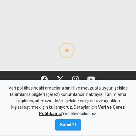
Gündem
KKTC
İki ayrı kaza: Bir sürücü
Veri politikasındaki amaçlarla sınırlı ve mevzuata uygun şekilde
tanımlama bilgileri (çerez) konumlandırmaktayız. Tanımlama
nefes örneği vermedi,
bilgilerini; sitemizin doğru şekilde çalışması ve içerikleri
kişiselleştirmek için kullanıyoruz. Detaylar için
diğerinde 4 kişi yaralandı,
Veri ve Çerez
Politikamız
'ı inceleyebilirsiniz.
9 Ağustos 2026
Kabul Et
A
A