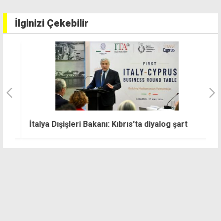
İlginizi Çekebilir
İtalya Dışişleri Bakanı: Kıbrıs'ta diyalog şart
A