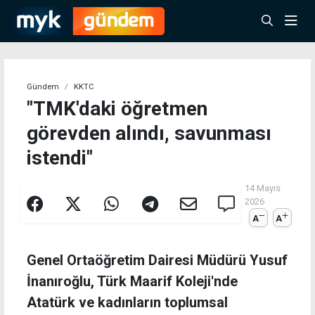
Gündem
KKTC
"TMK'daki öğretmen
görevden alındı, savunması
istendi"
14 Mayıs
2026
A
A
Genel Ortaöğretim Dairesi Müdürü Yusuf
İnanıroğlu, Türk Maarif Koleji'nde
Atatürk ve kadınların toplumsal