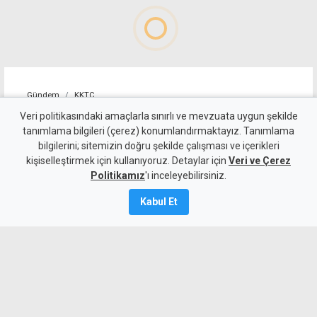
Gündem
KKTC
Yeni kabine göreve başladı:
Veri politikasındaki amaçlarla sınırlı ve mevzuata uygun şekilde
tanımlama bilgileri (çerez) konumlandırmaktayız. Tanımlama
Hristodulidis'ten reform ve
bilgilerini; sitemizin doğru şekilde çalışması ve içerikleri
kişiselleştirmek için kullanıyoruz. Detaylar için
çözüm mesajı
Veri ve Çerez
Politikamız
'ı inceleyebilirsiniz.
6 Ağustos 2026
Kabul Et
Güncelleme:
7 Ağustos
2026
A
A
Yeni kabine üyelerinin yemin töreninde
konuşan Rum lider Hristodulidis, güçlü