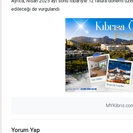
Ayrıca, Nisan 2025 ayı sonu itibariyle 12 fatura dönemi üzeri
edileceği de vurgulandı.
Hava açık ve sıcak
KKTC'
ve be
MYKibris.com
Yorum Yap