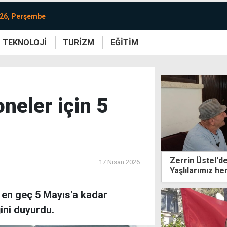
026, Perşembe
TEKNOLOJİ
TURİZM
EĞİTİM
re
Yaşam
Sanat
Etkinlik
neler için 5
Zerrin Üstel'd
17 Nisan 2026
Yaşlılarımız h
 en geç 5 Mayıs'a kadar
ini duyurdu.