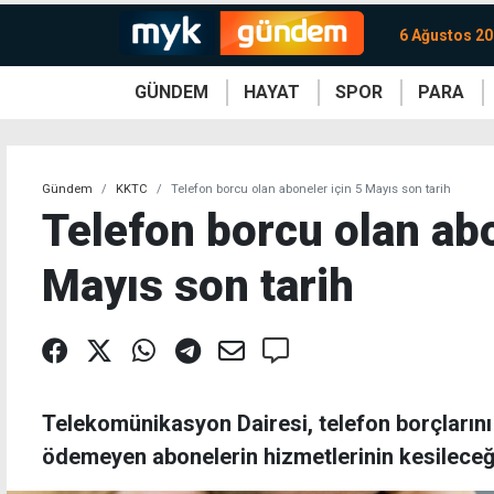
6 Ağustos 2
GÜNDEM
HAYAT
SPOR
PARA
KKTC
Magazin
KKTC
Ekonomi
Türkiye
Türkiye
Kripto
Sağlık
Güney
Avrupa
Döviz
Kadın
Dünya
Dünya
Borsa
Lezzetler
Çev
Gündem
KKTC
Telefon borcu olan aboneler için 5 Mayıs son tarih
Telefon borcu olan abo
Mayıs son tarih
Telekomünikasyon Dairesi, telefon borçlarını
ödemeyen abonelerin hizmetlerinin kesileceğ