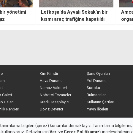
bir yönetimi
Lefkoşa'da Ayvalı Sokak'ın bir
Amca
ğız
kısmı araç trafiğine kapatıldı
organ
sürec
re
Kim Kimdir
Şans Oyunları
am
Hava Durumu
Yol Durumu
at
Namaz Vakitleri
Sudoku
 Galeri
Nöbetçi Eczaneler
Bulmacalar
o Galeri
Kredi Hesaplayıcı
Kullanım Şartları
nlik Rehberi
Döviz Çevirici
Yayın İlkeleri
eden alıntı yapılamaz, kanuna aykırı ve izinsiz olarak kopyalana
 tanımlama bilgileri (çerez) konumlandırmaktayız. Tanımlama bilgilerini; s
n kullanıyoruz. Detaylar için
Veri ve Çerez Politikamız
'ı inceleyebilirsiniz