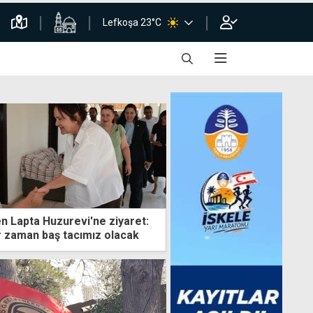
Lefkoşa 23°C
en Lapta Huzurevi'ne ziyaret:
er zaman baş tacımız olacak