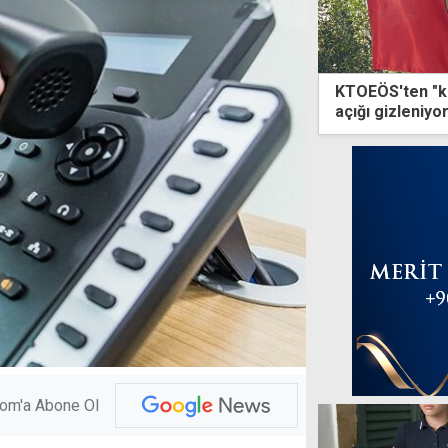
KTOEÖS'ten "ka
açığı gizleniyo
peşinde
com'a Abone Ol