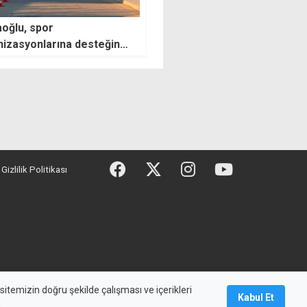
oğlu, spor
Bakan Yumaklı: Mesarya
izasyonlarına desteğin
Ovası'na su 2027'de ulaşaca
eğini açıkladı
Gizlilik Politikası
maz, başka yerde yayınlanamaz.
itemizin doğru şekilde çalışması ve içerikleri
Kabul Et
.