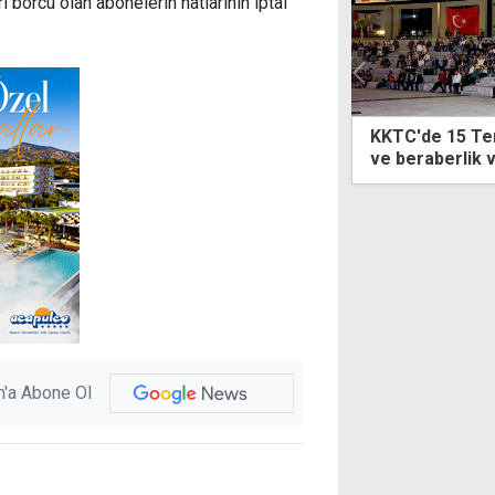
 borcu olan abonelerin hatlarının iptal
de 15 Temmuz'un 10'uncu yılında birlik
UBP'nin 3 günlü
raberlik vurgusu
'a Abone Ol