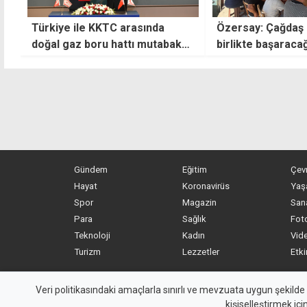
Türkiye ile KKTC arasında
Özersay: Çağdaş 
doğal gaz boru hattı mutabakatı
birlikte başaraca
imzalandı
Gündem
Eğitim
Çev
Hayat
Koronavirüs
Yaş
Spor
Magazin
San
Para
Sağlık
Foto
Teknoloji
Kadın
Vide
Turizm
Lezzetler
Etki
MYKibris.com
haber içerikleri kaynak gösterilm
Veri politikasındaki amaçlarla sınırlı ve mevzuata uygun şekilde
kişiselleştirmek içi