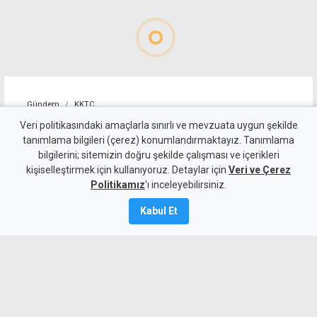
Gündem
KKTC
Girne-Değirmenlik Dağ
Veri politikasındaki amaçlarla sınırlı ve mevzuata uygun şekilde
tanımlama bilgileri (çerez) konumlandırmaktayız. Tanımlama
Yolu'nun bir bölümü trafiğe
bilgilerini; sitemizin doğru şekilde çalışması ve içerikleri
kişiselleştirmek için kullanıyoruz. Detaylar için
kapatılacak
Veri ve Çerez
Politikamız
'ı inceleyebilirsiniz.
9 Ağustos 2026
Kabul Et
Güncelleme:
9 Ağustos
2026
A
A
Karayolları Dairesi, Karayolu Master
Planı kapsamında sürdürülen çalışmalar