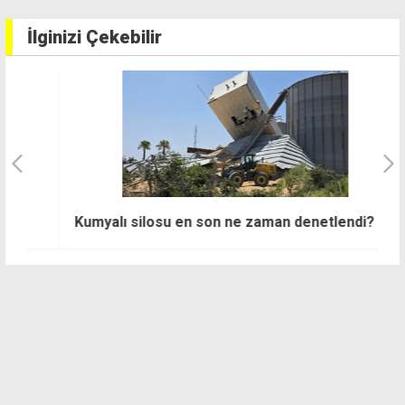
İlginizi Çekebilir
A
Kumyalı silosu en son ne zaman denetlendi?
g