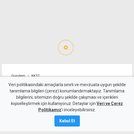
Gündem
KKTC
76 yaşındaki scooter
Veri politikasındaki amaçlarla sınırlı ve mevzuata uygun şekilde
tanımlama bilgileri (çerez) konumlandırmaktayız. Tanımlama
sürücüsü kaldırıma düşüp
bilgilerini; sitemizin doğru şekilde çalışması ve içerikleri
kişiselleştirmek için kullanıyoruz. Detaylar için
yaralandı
Veri ve Çerez
Politikamız
'ı inceleyebilirsiniz.
8 Ağustos 2026
Kabul Et
Güncelleme:
8 Ağustos
2026