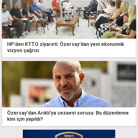
HP'den KTTO ziyareti: Özersay'dan yeni ekonomik
vizyon çağrısı
Özersay'dan Arıklı'ya cezaevi sorusu: Bu düzenleme
kim için yapıldı?