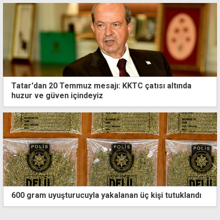
Tatar'dan 20 Temmuz mesajı: KKTC çatısı altında
huzur ve güven içindeyiz
Yerapetridis, Yunan basınının hedefinde: KKTC'nin
izolasyonunun kaldırılmasına teslimiyetçi şekilde
"evet" dedi