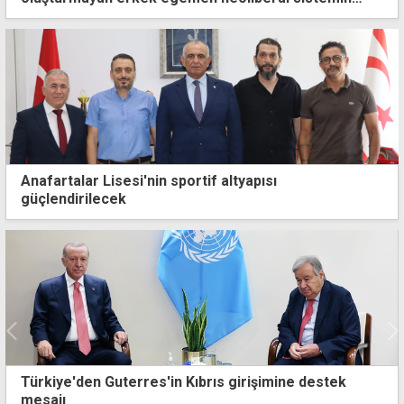
sonucu"
Anafartalar Lisesi'nin sportif altyapısı
güçlendirilecek
rıs girişimine destek
TSK'nın komuta kademesi ye