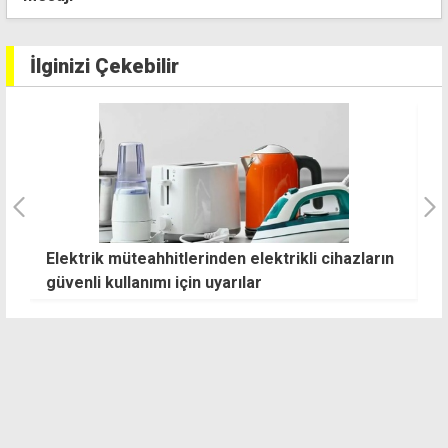
İlginizi Çekebilir
Elektrik müteahhitlerinden elektrikli cihazların
P
güvenli kullanımı için uyarılar
a