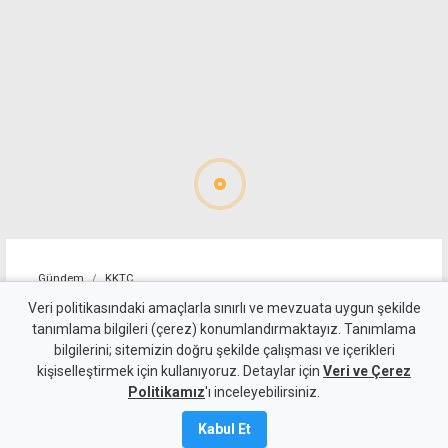
Gündem
KKTC
Süpermarketteki saldırının
Veri politikasındaki amaçlarla sınırlı ve mevzuata uygun şekilde
tanımlama bilgileri (çerez) konumlandırmaktayız. Tanımlama
zanlısı, "mağduru takip
bilgilerini; sitemizin doğru şekilde çalışması ve içerikleri
kişiselleştirmek için kullanıyoruz. Detaylar için
ederek olayı gerçekleştirmiş"
Veri ve Çerez
Politikamız
'ı inceleyebilirsiniz.
Kamalı Haber,
6
Kabul Et
Ağustos 2026