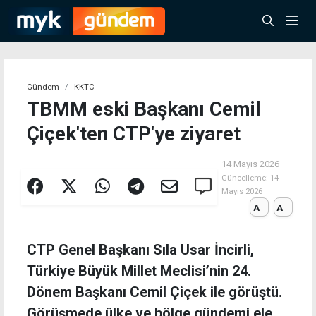
Gündem
KKTC
TBMM eski Başkanı Cemil
Çiçek'ten CTP'ye ziyaret
14 Mayıs 2026
Güncelleme:
14
Mayıs 2026
A
A
CTP Genel Başkanı Sıla Usar İncirli,
Türkiye Büyük Millet Meclisi’nin 24.
Dönem Başkanı Cemil Çiçek ile görüştü.
Görüşmede ülke ve bölge gündemi ele