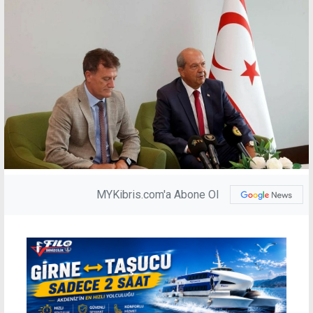
MYKibris.com'a Abone Ol