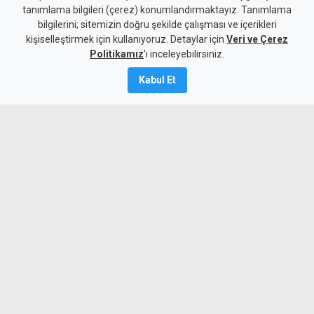
tanımlama bilgileri (çerez) konumlandırmaktayız. Tanımlama
bilgilerini; sitemizin doğru şekilde çalışması ve içerikleri
Gündem
KKTC
kişiselleştirmek için kullanıyoruz. Detaylar için
Veri ve Çerez
"Erenköy'de verilen varoluş
Politikamız
'ı inceleyebilirsiniz.
mücadelesi unutulmaz bir anı
Kabul Et
olarak yaşamaya devam
edecek"
8 Ağustos 2026
Güncelleme:
8 Ağustos
2026
A
A
Cumhurbaşkanı Erhürman, Erenköy
Direnişi'nin Kıbrıs Türk halkının varoluş
mücadelesinde en önemli dönüm
noktalarından biri olduğunu vurguladı.