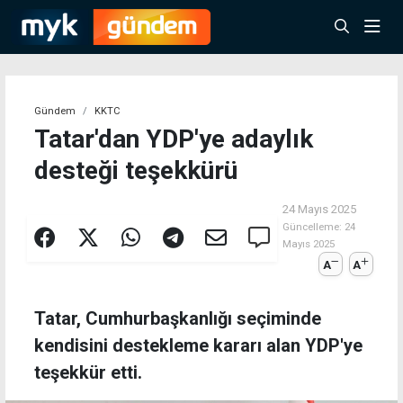
Gündem
KKTC
Tatar'dan YDP'ye adaylık
desteği teşekkürü
24 Mayıs 2025
Güncelleme:
24
Mayıs 2025
A
A
Tatar, Cumhurbaşkanlığı seçiminde
kendisini destekleme kararı alan YDP'ye
teşekkür etti.