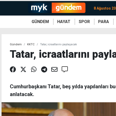
8 Ağustos 20
GÜNDEM
HAYAT
SPOR
PARA
KKTC
Magazin
KKTC
Ekonomi
Türkiye
Türkiye
Kripto
Sağlık
Güney
Avrupa
Döviz
Kadın
Dünya
Dünya
Borsa
Lezzetler
Çev
Gündem
KKTC
Tatar, icraatlarını paylaşacak
Tatar, icraatlarını pay
Cumhurbaşkanı Tatar, beş yılda yapılanları 
anlatacak.