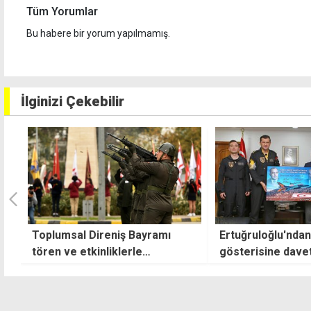
Tüm Yorumlar
Bu habere bir yorum yapılmamış.
İlginizi Çekebilir
yramı
Ertuğruloğlu'ndan SOLOTÜRK
İhbar üz
gösterisine davet
gram uyuş