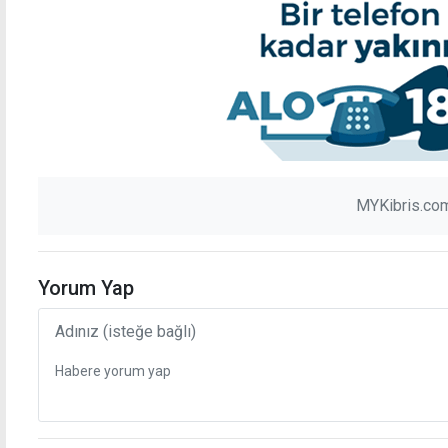
nin
Biri denetimde, diğeri kaldırımda uyurken
ye
tutuklandı
MYKibris.com
Yorum Yap