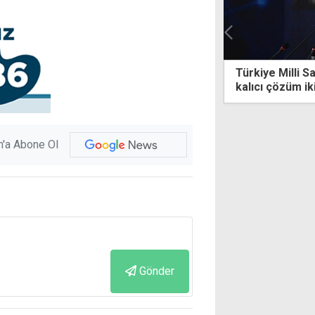
Türkiye Milli Savunma Bakanlığı: Kıbrıs'ta
İsk
kalıcı çözüm iki devlet modeliyle
ona
mümkündür
'a Abone Ol
Gönder