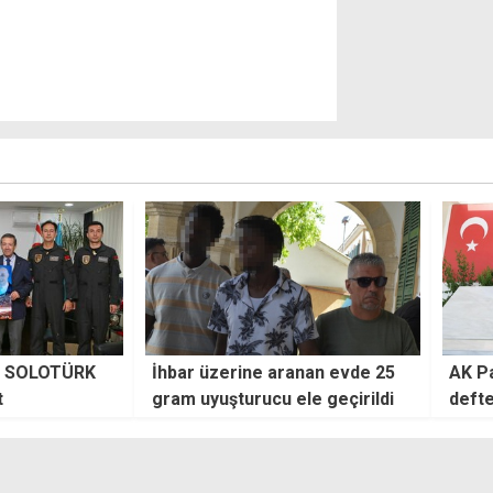
erine aranan evde 25
AK Parti'li Yayman: Federasyon
turucu ele geçirildi
defteri kapanmıştır