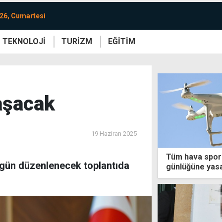
26, Cumartesi
TEKNOLOJİ
TURİZM
EĞİTİM
re
Yaşam
Sanat
Etkinlik
laşacak
19 Haziran 2025
Tüm hava sporl
bugün düzenlenecek toplantıda
günlüğüne yasa