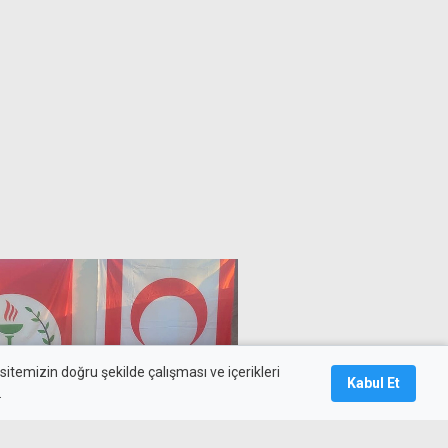
itemizin doğru şekilde çalışması ve içerikleri
Kabul Et
.
i'den BM'ye Annan Planı