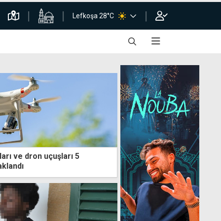
Lefkoşa 28°C
arı ve dron uçuşları 5
klandı