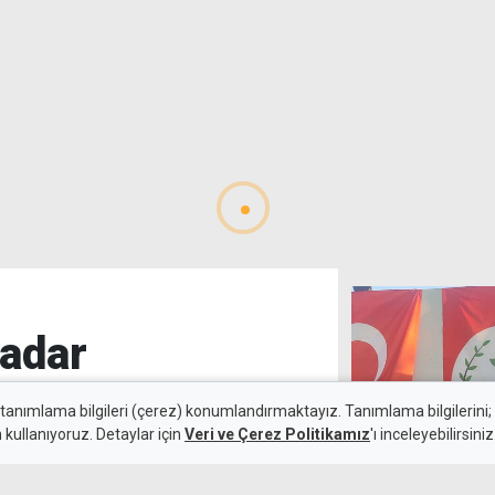
kadar
 tanımlama bilgileri (çerez) konumlandırmaktayız. Tanımlama bilgilerini; s
n kullanıyoruz. Detaylar için
Veri ve Çerez Politikamız
'ı inceleyebilirsiniz
Demokrat Part
8 Ağustos 2026
hatırlatması