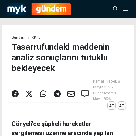
Gündem
KKTC
Tasarrufundaki maddenin
analiz sonuçlarını tutuklu
bekleyecek
Kamalı Haber,
8
Mayıs 2026
Güncelleme:
8
Mayıs 2026
A
A
Gönyeli'de şüpheli hareketler
sergilemesi üzerine aracında yapılan