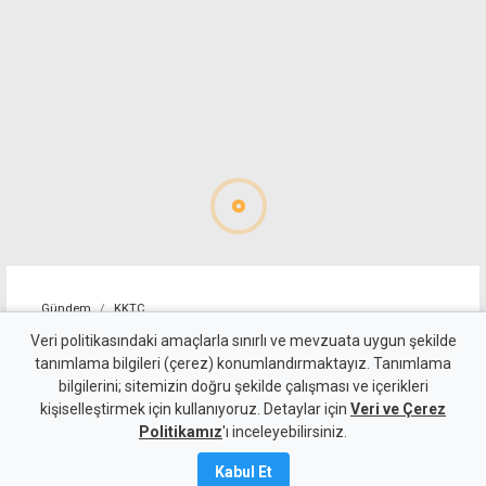
Gündem
KKTC
Öztürkler'den Fidan'a
Veri politikasındaki amaçlarla sınırlı ve mevzuata uygun şekilde
tanımlama bilgileri (çerez) konumlandırmaktayız. Tanımlama
teşekkür: Egemen eşitlikten
bilgilerini; sitemizin doğru şekilde çalışması ve içerikleri
kişiselleştirmek için kullanıyoruz. Detaylar için
taviz verilmeyecek
Veri ve Çerez
Politikamız
'ı inceleyebilirsiniz.
9 Ağustos 2026
Kabul Et