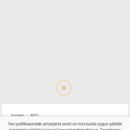
Gündem
KKTC
Güneşköy Trafo Merkezi
Veri politikasındaki amaçlarla sınırlı ve mevzuata uygun şekilde