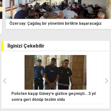
Özersay: Çağdaş bir yönetimi birlikte başaracağız
İlginizi Çekebilir
Polisten kaçıp Güney'e gizlice geçmişti... 3 yıl
D
sonra geri dönüp teslim oldu
de