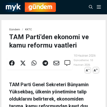
Gündem
KKTC
TAM Parti'den ekonomi ve
kamu reformu vaatleri
10 Haziran 2026
Güncelleme:
10
Haziran 2026
A
A
TAM Parti Genel Sekreteri Bünyamin
Yüksekbaş, ülkenin yönetimine talip
olduklarını belirterek, ekonomiden
tarıma, kamu reformundan kayıt dışı