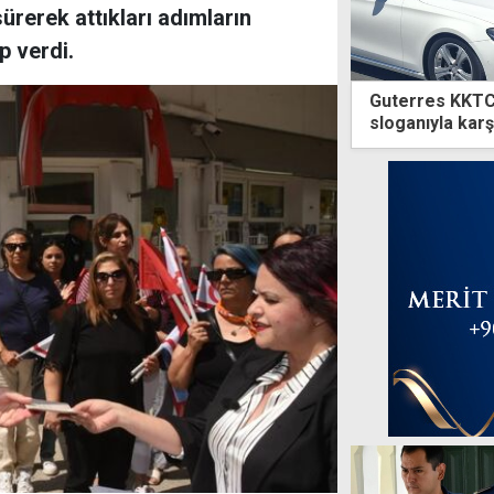
ürerek attıkları adımların
p verdi.
Guterres KKTC'
sloganıyla kar