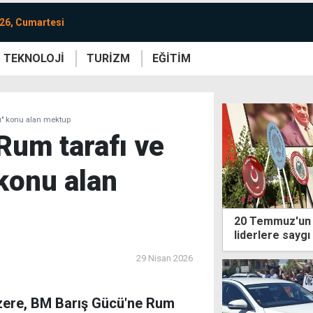
26, Cumartesi
TEKNOLOJİ
TURİZM
EĞİTİM
re
Yaşam
Sanat
Etkinlik
ı" konu alan mektup
Rum tarafı ve
 konu alan
20 Temmuz'un 5
liderlere saygı
29 Nisan 2026
üzere, BM Barış Gücü'ne Rum