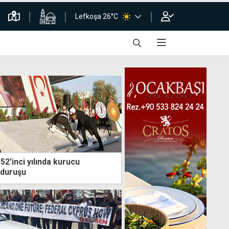
Lefkoşa 26°C
2'inci yılında kurucu
 duruşu