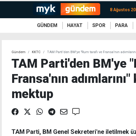
8 Ağustos 20
GÜNDEM
HAYAT
SPOR
PARA
KKTC
Magazin
KKTC
Ekonomi
Türkiye
Türkiye
Kripto
Sağlık
Güney
Avrupa
Döviz
Kadın
Dünya
Dünya
Borsa
Lezzetler
Çev
Gündem
KKTC
TAM Parti'den BM'ye "Rum tarafı ve Fransa'nın adımların
TAM Parti'den BM'ye "
Fransa'nın adımlarını"
mektup
TAM Parti, BM Genel Sekreteri'ne iletilmek 