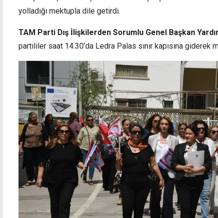
yolladığı mektupla dile getirdi.
TAM Parti Dış İlişkilerden Sorumlu Genel Başkan Yardım
partililer saat 14.30’da Ledra Palas sınır kapısına giderek 
Lefkoşa'da Demirel Caddesi'nde iki günlük
"DP v
asfalt çalışması
UBP e