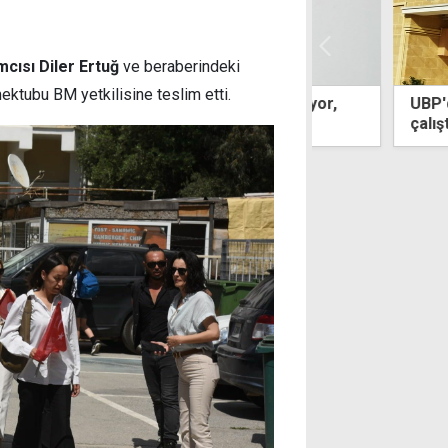
cısı Diler Ertuğ
ve beraberindeki
mektubu BM yetkilisine teslim etti.
e YDP hükümet içinde yok sayılıyor,
UBP'den KKTC'n
n büyük dersi alacak"
çalıştay