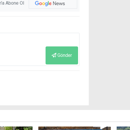
'a Abone Ol
Gönder