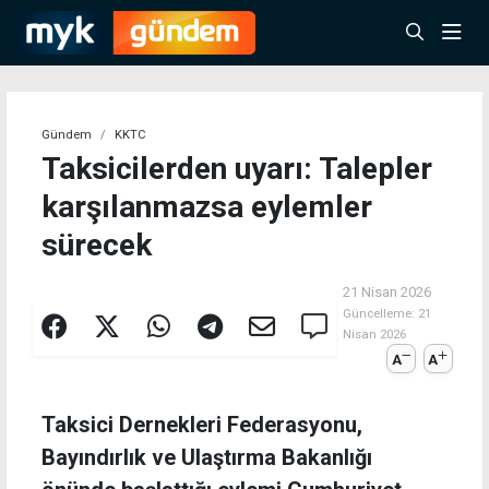
Gündem
KKTC
Taksicilerden uyarı: Talepler
karşılanmazsa eylemler
sürecek
21 Nisan 2026
Güncelleme:
21
Nisan 2026
A
A
Taksici Dernekleri Federasyonu,
Bayındırlık ve Ulaştırma Bakanlığı