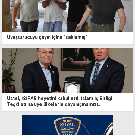
Uyuşturucuyu çayın içine "saklamış"
Üstel, İSİPAB heyetini kabul etti: İslam İş Birliği
Teşkilatı'na üye ülkelerle dayanışmamızı
sürdüreceğiz