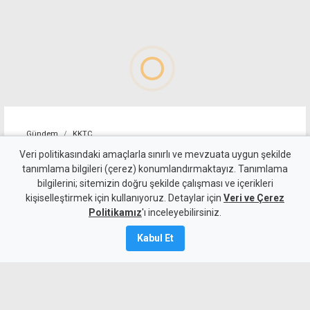
Gündem
KKTC
Sıcakta çalışma yasağını
Veri politikasındaki amaçlarla sınırlı ve mevzuata uygun şekilde
tanımlama bilgileri (çerez) konumlandırmaktayız. Tanımlama
ihlal eden 19 iş yerine uyarı
bilgilerini; sitemizin doğru şekilde çalışması ve içerikleri
kişiselleştirmek için kullanıyoruz. Detaylar için
Veri ve Çerez
7 Ağustos 2026
Politikamız
'ı inceleyebilirsiniz.
Güncelleme:
7 Ağustos
2026
Kabul Et
A
A
Çalışma Dairesi, sıcakta çalışma yasağı