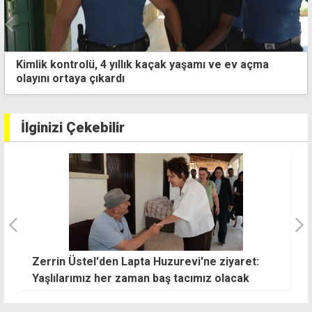
mlik kontrolü, 4 yıllık kaçak yaşamı ve ev açma
"E
ayını ortaya çıkardı
bi
İlginizi Çekebilir
Üstel'den net mesaj: Egemen eşitlik olmadan
R
yeni müzakere olmaz
i