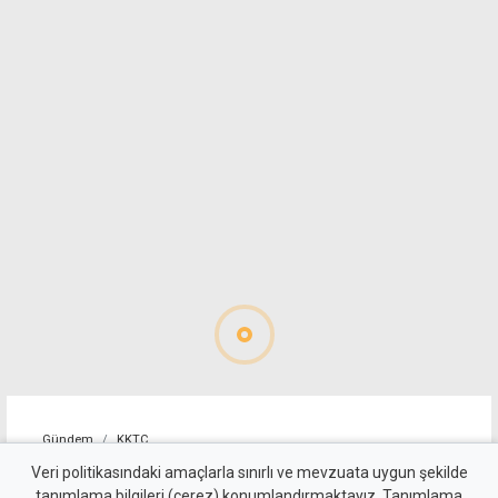
Gündem
KKTC
520 sürücü rapor edildi: Hız
Veri politikasındaki amaçlarla sınırlı ve mevzuata uygun şekilde
tanımlama bilgileri (çerez) konumlandırmaktayız. Tanımlama