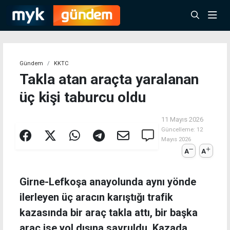
Gündem
KKTC
Takla atan araçta yaralanan
üç kişi taburcu oldu
11 Mayıs 2026
Güncelleme:
12
Mayıs 2026
A
A
Girne-Lefkoşa anayolunda aynı yönde
ilerleyen üç aracın karıştığı trafik
kazasında bir araç takla attı, bir başka
araç ise yol dışına savruldu. Kazada