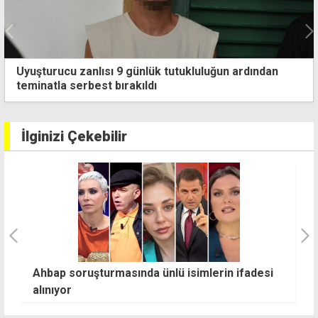
Uyuşturucu zanlısı 9 günlük tutukluluğun ardından
teminatla serbest bırakıldı
İlginizi Çekebilir
Lefkoşa'da tören provası nedeniyle bazı yollar
"
trafiğe kapatıldı
g