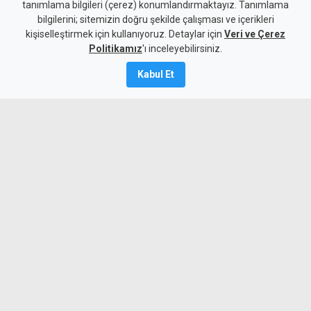
tanımlama bilgileri (çerez) konumlandırmaktayız. Tanımlama
ihbar kabul edildi, şantiyede
bilgilerini; sitemizin doğru şekilde çalışması ve içerikleri
kişiselleştirmek için kullanıyoruz. Detaylar için
faaliyet durduruldu
Veri ve Çerez
Politikamız
'ı inceleyebilirsiniz.
10 Ağustos 2026
Kabul Et
A
A
Sosyal medya paylaşımının ihbar kabul
edilmesiyle denetlenen Güzelyurt’taki
inşaatta iş güvenliği eksiklikleri tespit
edildi, şantiyedeki faaliyetler durduruldu.