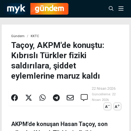
Gündem
KKTC
Taçoy, AKPM'de konuştu:
Kıbrıslı Türkler fiziki
saldırılara, şiddet
eylemlerine maruz kaldı
22 Nisan 2026
Güncelleme:
22
Nisan 2026
A
A
AKPM'de konuşan Hasan Taçoy, son