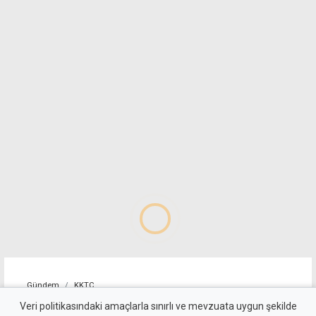
Gündem
KKTC
Sosyal medya paylaşımı
Veri politikasındaki amaçlarla sınırlı ve mevzuata uygun şekilde